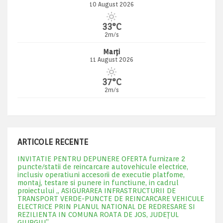
10 August 2026
33°C
2m/s
Marți
11 August 2026
37°C
2m/s
ARTICOLE RECENTE
INVITATIE PENTRU DEPUNERE OFERTA furnizare 2
puncte/statii de reincarcare autovehicule electrice,
inclusiv operatiuni accesorii de executie platfome,
montaj, testare si punere in functiune, in cadrul
proiectului „ ASIGURAREA INFRASTRUCTURII DE
TRANSPORT VERDE-PUNCTE DE REINCARCARE VEHICULE
ELECTRICE PRIN PLANUL NATIONAL DE REDRESARE SI
REZILIENTA IN COMUNA ROATA DE JOS, JUDEŢUL
GIURGIU”.