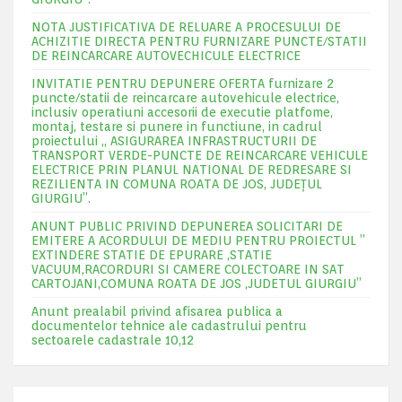
NOTA JUSTIFICATIVA DE RELUARE A PROCESULUI DE
ACHIZITIE DIRECTA PENTRU FURNIZARE PUNCTE/STATII
DE REINCARCARE AUTOVECHICULE ELECTRICE
INVITATIE PENTRU DEPUNERE OFERTA furnizare 2
puncte/statii de reincarcare autovehicule electrice,
inclusiv operatiuni accesorii de executie platfome,
montaj, testare si punere in functiune, in cadrul
proiectului „ ASIGURAREA INFRASTRUCTURII DE
TRANSPORT VERDE-PUNCTE DE REINCARCARE VEHICULE
ELECTRICE PRIN PLANUL NATIONAL DE REDRESARE SI
REZILIENTA IN COMUNA ROATA DE JOS, JUDEŢUL
GIURGIU”.
ANUNT PUBLIC PRIVIND DEPUNEREA SOLICITARI DE
EMITERE A ACORDULUI DE MEDIU PENTRU PROIECTUL ”
EXTINDERE STATIE DE EPURARE ,STATIE
VACUUM,RACORDURI SI CAMERE COLECTOARE IN SAT
CARTOJANI,COMUNA ROATA DE JOS ,JUDETUL GIURGIU”
Anunt prealabil privind afisarea publica a
documentelor tehnice ale cadastrului pentru
sectoarele cadastrale 10,12