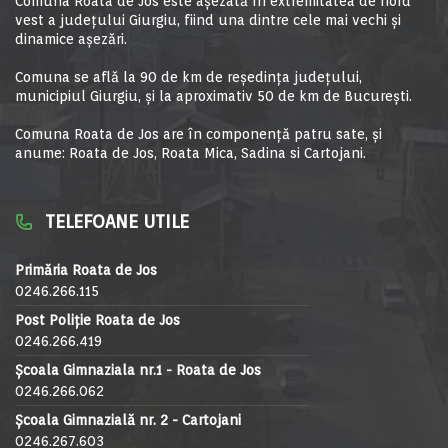
Comuna Roata de Jos este aşezată în extremitatea de nord
vest a judeţului Giurgiu, fiind una dintre cele mai vechi şi
dinamice aşezări.
Comuna se află la 90 de km de reşedinţa judeţului,
municipiul Giurgiu, şi la aproximativ 50 de km de Bucureşti.
Comuna Roata de Jos are în componență patru sate, și
anume: Roata de Jos, Roata Mica, Sadina si Cartojani.
TELEFOANE UTILE
Primăria Roata de Jos
0246.266.115
Post Poliție Roata de Jos
0246.266.419
Școala Gimnaziala nr.1 - Roata de Jos
0246.266.062
Școala Gimnazială nr. 2 - Cartojani
0246.267.603