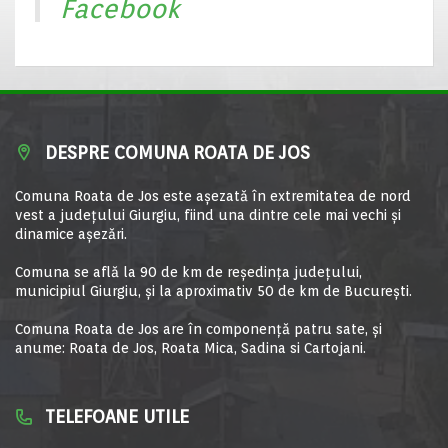
Facebook
DESPRE COMUNA ROATA DE JOS
Comuna Roata de Jos este aşezată în extremitatea de nord
vest a judeţului Giurgiu, fiind una dintre cele mai vechi şi
dinamice aşezări.
Comuna se află la 90 de km de reşedinţa judeţului,
municipiul Giurgiu, şi la aproximativ 50 de km de Bucureşti.
Comuna Roata de Jos are în componență patru sate, și
anume: Roata de Jos, Roata Mica, Sadina si Cartojani.
TELEFOANE UTILE