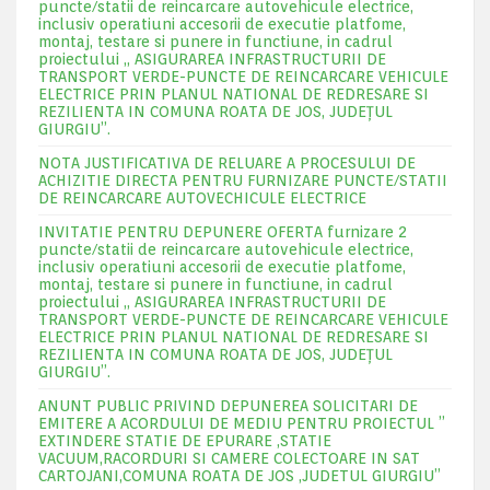
puncte/statii de reincarcare autovehicule electrice,
inclusiv operatiuni accesorii de executie platfome,
montaj, testare si punere in functiune, in cadrul
proiectului „ ASIGURAREA INFRASTRUCTURII DE
TRANSPORT VERDE-PUNCTE DE REINCARCARE VEHICULE
ELECTRICE PRIN PLANUL NATIONAL DE REDRESARE SI
REZILIENTA IN COMUNA ROATA DE JOS, JUDEŢUL
GIURGIU”.
NOTA JUSTIFICATIVA DE RELUARE A PROCESULUI DE
ACHIZITIE DIRECTA PENTRU FURNIZARE PUNCTE/STATII
DE REINCARCARE AUTOVECHICULE ELECTRICE
INVITATIE PENTRU DEPUNERE OFERTA furnizare 2
puncte/statii de reincarcare autovehicule electrice,
inclusiv operatiuni accesorii de executie platfome,
montaj, testare si punere in functiune, in cadrul
proiectului „ ASIGURAREA INFRASTRUCTURII DE
TRANSPORT VERDE-PUNCTE DE REINCARCARE VEHICULE
ELECTRICE PRIN PLANUL NATIONAL DE REDRESARE SI
REZILIENTA IN COMUNA ROATA DE JOS, JUDEŢUL
GIURGIU”.
ANUNT PUBLIC PRIVIND DEPUNEREA SOLICITARI DE
EMITERE A ACORDULUI DE MEDIU PENTRU PROIECTUL ”
EXTINDERE STATIE DE EPURARE ,STATIE
VACUUM,RACORDURI SI CAMERE COLECTOARE IN SAT
CARTOJANI,COMUNA ROATA DE JOS ,JUDETUL GIURGIU”