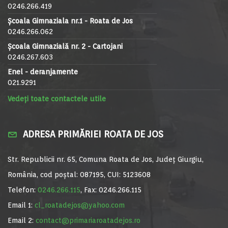
0246.266.419
Școala Gimnaziala nr.1 - Roata de Jos
0246.266.062
Școala Gimnazială nr. 2 - Cartojani
0246.267.603
Enel - deranjamente
021.9291
Vedeți toate contactele utile
ADRESA PRIMĂRIEI ROATA DE JOS
Str. Republicii nr. 65, Comuna Roata de Jos, Județ Giurgiu,
România, cod poștal: 087195, CUI: 5123608
Telefon:
0246.266.115
, Fax: 0246.266.115
Email 1:
cl_roatadejos@yahoo.com
Email 2:
contact@primariaroatadejos.ro