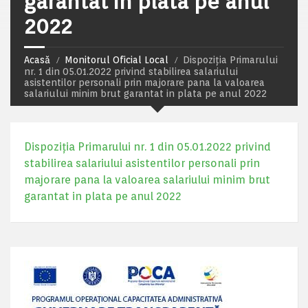
garantat in plata pe anul
2022
Acasă
Monitorul Oficial Local
Dispoziția Primarului
nr. 1 din 05.01.2022 privind stabilirea salariului
asistentilor personali prin majorare pana la valoarea
salariului minim brut garantat in plata pe anul 2022
Dispoziția Primarului nr. 1 din 05.01.2022 privind
stabilirea salariului asistentilor personali prin
majorare pana la valoarea salariului minim brut
garantat in plata pe anul 2022