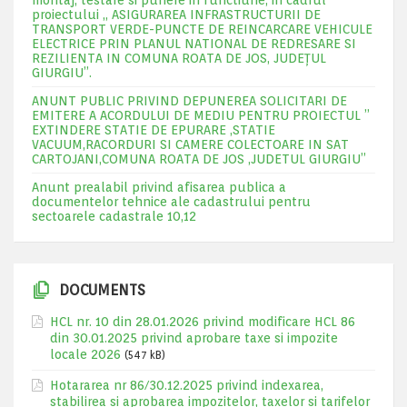
montaj, testare si punere in functiune, in cadrul
proiectului „ ASIGURAREA INFRASTRUCTURII DE
TRANSPORT VERDE-PUNCTE DE REINCARCARE VEHICULE
ELECTRICE PRIN PLANUL NATIONAL DE REDRESARE SI
REZILIENTA IN COMUNA ROATA DE JOS, JUDEŢUL
GIURGIU”.
ANUNT PUBLIC PRIVIND DEPUNEREA SOLICITARI DE
EMITERE A ACORDULUI DE MEDIU PENTRU PROIECTUL ”
EXTINDERE STATIE DE EPURARE ,STATIE
VACUUM,RACORDURI SI CAMERE COLECTOARE IN SAT
CARTOJANI,COMUNA ROATA DE JOS ,JUDETUL GIURGIU”
Anunt prealabil privind afisarea publica a
documentelor tehnice ale cadastrului pentru
sectoarele cadastrale 10,12
DOCUMENTS
HCL nr. 10 din 28.01.2026 privind modificare HCL 86
din 30.01.2025 privind aprobare taxe si impozite
locale 2026
(547 kB)
Hotararea nr 86/30.12.2025 privind indexarea,
stabilirea si aprobarea impozitelor, taxelor si tarifelor