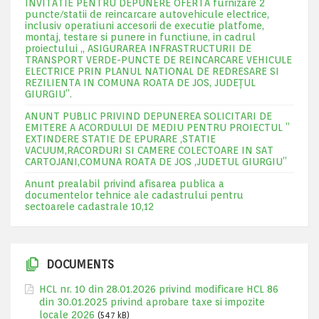
INVITATIE PENTRU DEPUNERE OFERTA furnizare 2
puncte/statii de reincarcare autovehicule electrice,
inclusiv operatiuni accesorii de executie platfome,
montaj, testare si punere in functiune, in cadrul
proiectului „ ASIGURAREA INFRASTRUCTURII DE
TRANSPORT VERDE-PUNCTE DE REINCARCARE VEHICULE
ELECTRICE PRIN PLANUL NATIONAL DE REDRESARE SI
REZILIENTA IN COMUNA ROATA DE JOS, JUDEŢUL
GIURGIU”.
ANUNT PUBLIC PRIVIND DEPUNEREA SOLICITARI DE
EMITERE A ACORDULUI DE MEDIU PENTRU PROIECTUL ”
EXTINDERE STATIE DE EPURARE ,STATIE
VACUUM,RACORDURI SI CAMERE COLECTOARE IN SAT
CARTOJANI,COMUNA ROATA DE JOS ,JUDETUL GIURGIU”
Anunt prealabil privind afisarea publica a
documentelor tehnice ale cadastrului pentru
sectoarele cadastrale 10,12
DOCUMENTS
HCL nr. 10 din 28.01.2026 privind modificare HCL 86
din 30.01.2025 privind aprobare taxe si impozite
locale 2026
(547 kB)