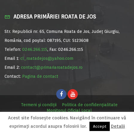
ADRESA PRIMĂRIEI ROATA DE JOS
Str. Republicii nr. 65, Comuna Roata de Jos, Județ Giurgiu,
România, cod poștal: 087195, CUI: 5123608
Telefon:
0246.266.115
, Fax: 0246.266.115
Email 1:
cl_roatadejos@yahoo.com
Email 2:
contact@primariaroatadejos.ro
Contact:
Pagina de contact
Termeni și condiții
Politica de confidențialitate
Monitorul Oficial Local
Acest site foloseşte cookies. Navigând în continuare vă
© Primăria Roata de Jos, 2020. Site realizat de
MediaDigi.ro
exprimaţi acordul asupra folosirii lor.
Detalii
Accept