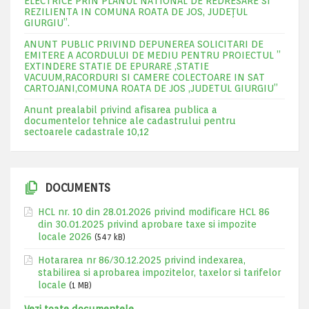
ELECTRICE PRIN PLANUL NATIONAL DE REDRESARE SI
REZILIENTA IN COMUNA ROATA DE JOS, JUDEŢUL
GIURGIU”.
ANUNT PUBLIC PRIVIND DEPUNEREA SOLICITARI DE
EMITERE A ACORDULUI DE MEDIU PENTRU PROIECTUL ”
EXTINDERE STATIE DE EPURARE ,STATIE
VACUUM,RACORDURI SI CAMERE COLECTOARE IN SAT
CARTOJANI,COMUNA ROATA DE JOS ,JUDETUL GIURGIU”
Anunt prealabil privind afisarea publica a
documentelor tehnice ale cadastrului pentru
sectoarele cadastrale 10,12
DOCUMENTS
HCL nr. 10 din 28.01.2026 privind modificare HCL 86
din 30.01.2025 privind aprobare taxe si impozite
locale 2026
(547 kB)
Hotararea nr 86/30.12.2025 privind indexarea,
stabilirea si aprobarea impozitelor, taxelor si tarifelor
locale
(1 MB)