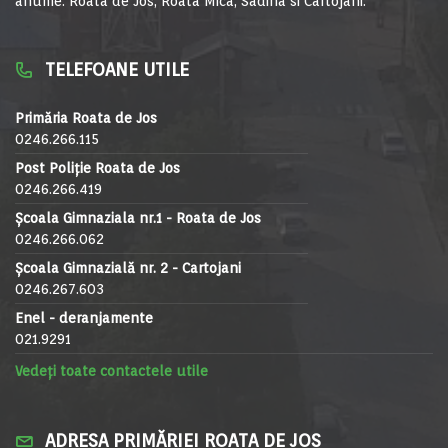
anume: Roata de Jos, Roata Mica, Sadina si Cartojani.
TELEFOANE UTILE
Primăria Roata de Jos
0246.266.115
Post Poliție Roata de Jos
0246.266.419
Școala Gimnaziala nr.1 - Roata de Jos
0246.266.062
Școala Gimnazială nr. 2 - Cartojani
0246.267.603
Enel - deranjamente
021.9291
Vedeți toate contactele utile
ADRESA PRIMĂRIEI ROATA DE JOS