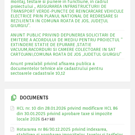
montaj, testare si punere in functiune, in cadrul
proiectului „ ASIGURAREA INFRASTRUCTURII DE
TRANSPORT VERDE-PUNCTE DE REINCARCARE VEHICULE
ELECTRICE PRIN PLANUL NATIONAL DE REDRESARE SI
REZILIENTA IN COMUNA ROATA DE JOS, JUDEŢUL
GIURGIU”.
ANUNT PUBLIC PRIVIND DEPUNEREA SOLICITARI DE
EMITERE A ACORDULUI DE MEDIU PENTRU PROIECTUL ”
EXTINDERE STATIE DE EPURARE ,STATIE
VACUUM,RACORDURI SI CAMERE COLECTOARE IN SAT
CARTOJANI,COMUNA ROATA DE JOS ,JUDETUL GIURGIU”
Anunt prealabil privind afisarea publica a
documentelor tehnice ale cadastrului pentru
sectoarele cadastrale 10,12
DOCUMENTS
HCL nr. 10 din 28.01.2026 privind modificare HCL 86
din 30.01.2025 privind aprobare taxe si impozite
locale 2026
(547 kB)
Hotararea nr 86/30.12.2025 privind indexarea,
stabilirea si aprobarea impozitelor, taxelor si tarifelor