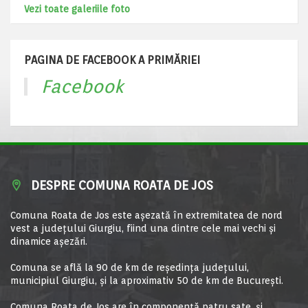
Vezi toate galeriile foto
PAGINA DE FACEBOOK A PRIMĂRIEI
Facebook
DESPRE COMUNA ROATA DE JOS
Comuna Roata de Jos este aşezată în extremitatea de nord
vest a judeţului Giurgiu, fiind una dintre cele mai vechi şi
dinamice aşezări.
Comuna se află la 90 de km de reşedinţa judeţului,
municipiul Giurgiu, şi la aproximativ 50 de km de Bucureşti.
Comuna Roata de Jos are în componență patru sate, și