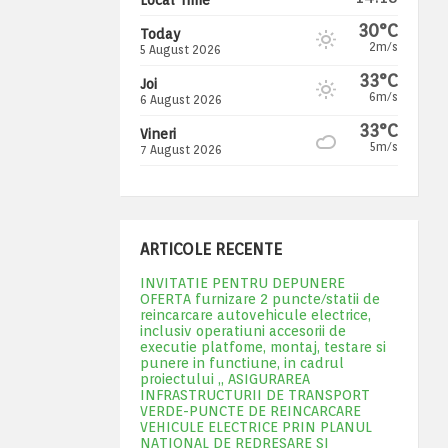
30°C
Today
2m/s
5 August 2026
33°C
Joi
6m/s
6 August 2026
33°C
Vineri
5m/s
7 August 2026
ARTICOLE RECENTE
INVITATIE PENTRU DEPUNERE
OFERTA furnizare 2 puncte/statii de
reincarcare autovehicule electrice,
inclusiv operatiuni accesorii de
executie platfome, montaj, testare si
punere in functiune, in cadrul
proiectului „ ASIGURAREA
INFRASTRUCTURII DE TRANSPORT
VERDE-PUNCTE DE REINCARCARE
VEHICULE ELECTRICE PRIN PLANUL
NATIONAL DE REDRESARE SI