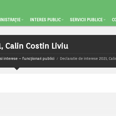
NISTRAȚIE
INTERES PUBLIC
SERVICII PUBLICE
C
 Calin Costin Liviu
si interese – funcționari publici
Declaratie de interese 2021, Cali