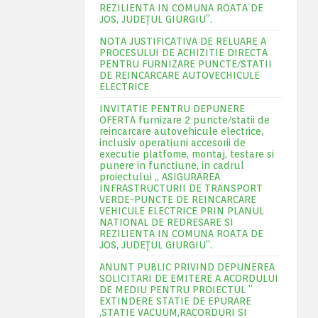
REZILIENTA IN COMUNA ROATA DE
JOS, JUDEŢUL GIURGIU”.
NOTA JUSTIFICATIVA DE RELUARE A
PROCESULUI DE ACHIZITIE DIRECTA
PENTRU FURNIZARE PUNCTE/STATII
DE REINCARCARE AUTOVECHICULE
ELECTRICE
INVITATIE PENTRU DEPUNERE
OFERTA furnizare 2 puncte/statii de
reincarcare autovehicule electrice,
inclusiv operatiuni accesorii de
executie platfome, montaj, testare si
punere in functiune, in cadrul
proiectului „ ASIGURAREA
INFRASTRUCTURII DE TRANSPORT
VERDE-PUNCTE DE REINCARCARE
VEHICULE ELECTRICE PRIN PLANUL
NATIONAL DE REDRESARE SI
REZILIENTA IN COMUNA ROATA DE
JOS, JUDEŢUL GIURGIU”.
ANUNT PUBLIC PRIVIND DEPUNEREA
SOLICITARI DE EMITERE A ACORDULUI
DE MEDIU PENTRU PROIECTUL ”
EXTINDERE STATIE DE EPURARE
,STATIE VACUUM,RACORDURI SI