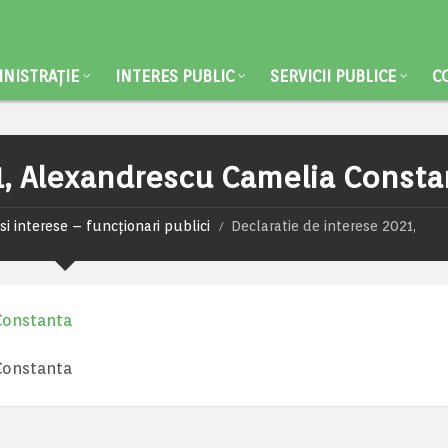
NISTRAȚIE
INTERES PUBLIC
SERVICII PUBLICE
C
1, Alexandrescu Camelia Consta
si interese – funcționari publici
Declaratie de interese 2021,
 Constanta
 Constanta