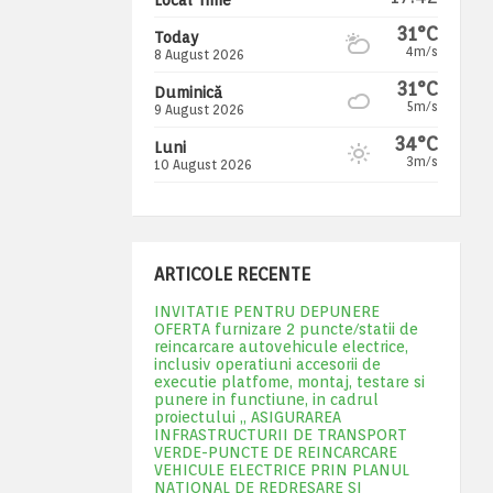
31°C
Today
4m/s
8 August 2026
31°C
Duminică
5m/s
9 August 2026
34°C
Luni
3m/s
10 August 2026
ARTICOLE RECENTE
INVITATIE PENTRU DEPUNERE
OFERTA furnizare 2 puncte/statii de
reincarcare autovehicule electrice,
inclusiv operatiuni accesorii de
executie platfome, montaj, testare si
punere in functiune, in cadrul
proiectului „ ASIGURAREA
INFRASTRUCTURII DE TRANSPORT
VERDE-PUNCTE DE REINCARCARE
VEHICULE ELECTRICE PRIN PLANUL
NATIONAL DE REDRESARE SI