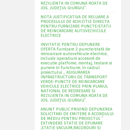
REZILIENTA IN COMUNA ROATA DE
JOS, JUDEŢUL GIURGIU”.
NOTA JUSTIFICATIVA DE RELUARE A
PROCESULUI DE ACHIZITIE DIRECTA
PENTRU FURNIZARE PUNCTE/STATII
DE REINCARCARE AUTOVECHICULE
ELECTRICE
INVITATIE PENTRU DEPUNERE
OFERTA furnizare 2 puncte/statii de
reincarcare autovehicule electrice,
inclusiv operatiuni accesorii de
executie platfome, montaj, testare si
punere in functiune, in cadrul
proiectului „ ASIGURAREA
INFRASTRUCTURII DE TRANSPORT
VERDE-PUNCTE DE REINCARCARE
VEHICULE ELECTRICE PRIN PLANUL
NATIONAL DE REDRESARE SI
REZILIENTA IN COMUNA ROATA DE
JOS, JUDEŢUL GIURGIU”.
ANUNT PUBLIC PRIVIND DEPUNEREA
SOLICITARI DE EMITERE A ACORDULUI
DE MEDIU PENTRU PROIECTUL ”
EXTINDERE STATIE DE EPURARE
,STATIE VACUUM,RACORDURI SI