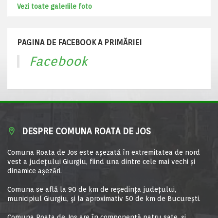
Vezi toate galeriile foto
PAGINA DE FACEBOOK A PRIMĂRIEI
Facebook
DESPRE COMUNA ROATA DE JOS
Comuna Roata de Jos este aşezată în extremitatea de nord
vest a judeţului Giurgiu, fiind una dintre cele mai vechi şi
dinamice aşezări.
Comuna se află la 90 de km de reşedinţa judeţului,
municipiul Giurgiu, şi la aproximativ 50 de km de Bucureşti.
Comuna Roata de Jos are în componență patru sate, și