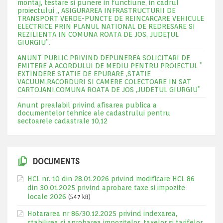
montaj, testare si punere in functiune, in cadrul
proiectului „ ASIGURAREA INFRASTRUCTURII DE
TRANSPORT VERDE-PUNCTE DE REINCARCARE VEHICULE
ELECTRICE PRIN PLANUL NATIONAL DE REDRESARE SI
REZILIENTA IN COMUNA ROATA DE JOS, JUDEŢUL
GIURGIU”.
ANUNT PUBLIC PRIVIND DEPUNEREA SOLICITARI DE
EMITERE A ACORDULUI DE MEDIU PENTRU PROIECTUL ”
EXTINDERE STATIE DE EPURARE ,STATIE
VACUUM,RACORDURI SI CAMERE COLECTOARE IN SAT
CARTOJANI,COMUNA ROATA DE JOS ,JUDETUL GIURGIU”
Anunt prealabil privind afisarea publica a
documentelor tehnice ale cadastrului pentru
sectoarele cadastrale 10,12
DOCUMENTS
HCL nr. 10 din 28.01.2026 privind modificare HCL 86
din 30.01.2025 privind aprobare taxe si impozite
locale 2026
(547 kB)
Hotararea nr 86/30.12.2025 privind indexarea,
stabilirea si aprobarea impozitelor, taxelor si tarifelor