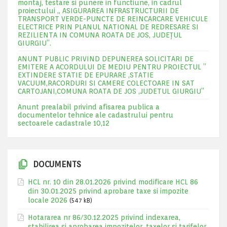
montaj, testare si punere in functiune, in cadrul
proiectului „ ASIGURAREA INFRASTRUCTURII DE
TRANSPORT VERDE-PUNCTE DE REINCARCARE VEHICULE
ELECTRICE PRIN PLANUL NATIONAL DE REDRESARE SI
REZILIENTA IN COMUNA ROATA DE JOS, JUDEŢUL
GIURGIU”.
ANUNT PUBLIC PRIVIND DEPUNEREA SOLICITARI DE
EMITERE A ACORDULUI DE MEDIU PENTRU PROIECTUL ”
EXTINDERE STATIE DE EPURARE ,STATIE
VACUUM,RACORDURI SI CAMERE COLECTOARE IN SAT
CARTOJANI,COMUNA ROATA DE JOS ,JUDETUL GIURGIU”
Anunt prealabil privind afisarea publica a
documentelor tehnice ale cadastrului pentru
sectoarele cadastrale 10,12
DOCUMENTS
HCL nr. 10 din 28.01.2026 privind modificare HCL 86
din 30.01.2025 privind aprobare taxe si impozite
locale 2026
(547 kB)
Hotararea nr 86/30.12.2025 privind indexarea,
stabilirea si aprobarea impozitelor, taxelor si tarifelor