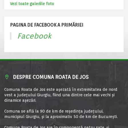
Vezi toate galeriile foto
PAGINA DE FACEBOOK A PRIMĂRIEI
Facebook
DESPRE COMUNA ROATA DE JOS
Comuna Roata de Jos este aşezată în extremitatea de nord
vest a judeţului Giurgiu, fiind una dintre cele mai vechi şi
dinamice aşezări.
Comuna se află la 90 de km de reşedinţa judeţului,
municipiul Giurgiu, şi la aproximativ 50 de km de Bucureşti.
Comuna Roata de Jos are în componență patru sate, și