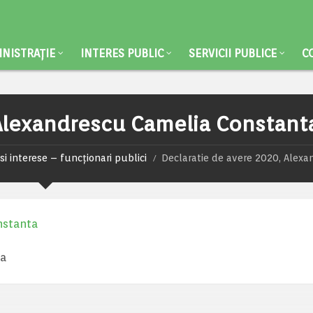
NISTRAȚIE
INTERES PUBLIC
SERVICII PUBLICE
C
 Alexandrescu Camelia Constant
si interese – funcționari publici
Declaratie de avere 2020, Alexa
nstanta
ta