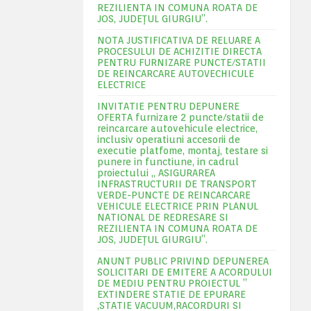
REZILIENTA IN COMUNA ROATA DE
JOS, JUDEŢUL GIURGIU”.
NOTA JUSTIFICATIVA DE RELUARE A
PROCESULUI DE ACHIZITIE DIRECTA
PENTRU FURNIZARE PUNCTE/STATII
DE REINCARCARE AUTOVECHICULE
ELECTRICE
INVITATIE PENTRU DEPUNERE
OFERTA furnizare 2 puncte/statii de
reincarcare autovehicule electrice,
inclusiv operatiuni accesorii de
executie platfome, montaj, testare si
punere in functiune, in cadrul
proiectului „ ASIGURAREA
INFRASTRUCTURII DE TRANSPORT
VERDE-PUNCTE DE REINCARCARE
VEHICULE ELECTRICE PRIN PLANUL
NATIONAL DE REDRESARE SI
REZILIENTA IN COMUNA ROATA DE
JOS, JUDEŢUL GIURGIU”.
ANUNT PUBLIC PRIVIND DEPUNEREA
SOLICITARI DE EMITERE A ACORDULUI
DE MEDIU PENTRU PROIECTUL ”
EXTINDERE STATIE DE EPURARE
,STATIE VACUUM,RACORDURI SI