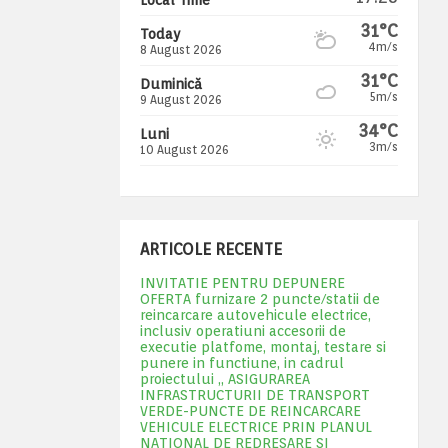
31°C
Today
4m/s
8 August 2026
31°C
Duminică
5m/s
9 August 2026
34°C
Luni
3m/s
10 August 2026
ARTICOLE RECENTE
INVITATIE PENTRU DEPUNERE
OFERTA furnizare 2 puncte/statii de
reincarcare autovehicule electrice,
inclusiv operatiuni accesorii de
executie platfome, montaj, testare si
punere in functiune, in cadrul
proiectului „ ASIGURAREA
INFRASTRUCTURII DE TRANSPORT
VERDE-PUNCTE DE REINCARCARE
VEHICULE ELECTRICE PRIN PLANUL
NATIONAL DE REDRESARE SI