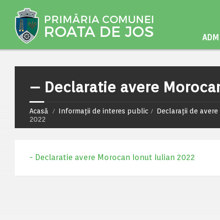
ADMI
– Declaratie avere Morocan
Acasă
Informații de interes public
Declarații de avere 
2022
- Declaratie avere Morocan Ionut Iulian 2022