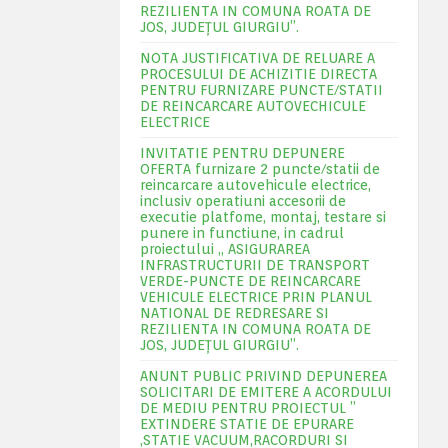
REZILIENTA IN COMUNA ROATA DE
JOS, JUDEŢUL GIURGIU”.
NOTA JUSTIFICATIVA DE RELUARE A
PROCESULUI DE ACHIZITIE DIRECTA
PENTRU FURNIZARE PUNCTE/STATII
DE REINCARCARE AUTOVECHICULE
ELECTRICE
INVITATIE PENTRU DEPUNERE
OFERTA furnizare 2 puncte/statii de
reincarcare autovehicule electrice,
inclusiv operatiuni accesorii de
executie platfome, montaj, testare si
punere in functiune, in cadrul
proiectului „ ASIGURAREA
INFRASTRUCTURII DE TRANSPORT
VERDE-PUNCTE DE REINCARCARE
VEHICULE ELECTRICE PRIN PLANUL
NATIONAL DE REDRESARE SI
REZILIENTA IN COMUNA ROATA DE
JOS, JUDEŢUL GIURGIU”.
ANUNT PUBLIC PRIVIND DEPUNEREA
SOLICITARI DE EMITERE A ACORDULUI
DE MEDIU PENTRU PROIECTUL ”
EXTINDERE STATIE DE EPURARE
,STATIE VACUUM,RACORDURI SI