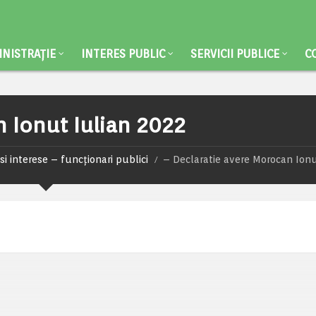
NISTRAȚIE
INTERES PUBLIC
SERVICII PUBLICE
C
 Ionut Iulian 2022
si interese – funcționari publici
– Declaratie avere Morocan Ionu