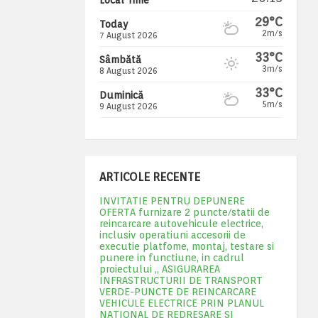
29°C
Today
2m/s
7 August 2026
33°C
Sâmbătă
3m/s
8 August 2026
33°C
Duminică
5m/s
9 August 2026
ARTICOLE RECENTE
INVITATIE PENTRU DEPUNERE
OFERTA furnizare 2 puncte/statii de
reincarcare autovehicule electrice,
inclusiv operatiuni accesorii de
executie platfome, montaj, testare si
punere in functiune, in cadrul
proiectului „ ASIGURAREA
INFRASTRUCTURII DE TRANSPORT
VERDE-PUNCTE DE REINCARCARE
VEHICULE ELECTRICE PRIN PLANUL
NATIONAL DE REDRESARE SI