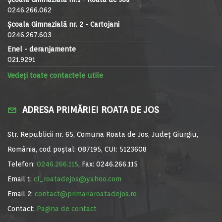
0246.266.062
Școala Gimnazială nr. 2 - Cartojani
0246.267.603
Enel - deranjamente
021.9291
Vedeți toate contactele utile
ADRESA PRIMĂRIEI ROATA DE JOS
Str. Republicii nr. 65, Comuna Roata de Jos, Județ Giurgiu,
România, cod poștal: 087195, CUI: 5123608
Telefon:
0246.266.115
, Fax: 0246.266.115
Email 1:
cl_roatadejos@yahoo.com
Email 2:
contact@primariaroatadejos.ro
Contact:
Pagina de contact