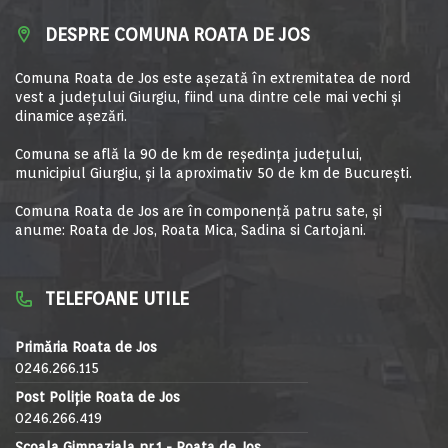
DESPRE COMUNA ROATA DE JOS
Comuna Roata de Jos este aşezată în extremitatea de nord
vest a judeţului Giurgiu, fiind una dintre cele mai vechi şi
dinamice aşezări.
Comuna se află la 90 de km de reşedinţa judeţului,
municipiul Giurgiu, şi la aproximativ 50 de km de Bucureşti.
Comuna Roata de Jos are în componență patru sate, și
anume: Roata de Jos, Roata Mica, Sadina si Cartojani.
TELEFOANE UTILE
Primăria Roata de Jos
0246.266.115
Post Poliție Roata de Jos
0246.266.419
Școala Gimnaziala nr.1 - Roata de Jos