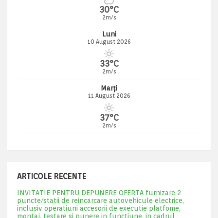
30°C
2m/s
Luni
10 August 2026
33°C
2m/s
Marți
11 August 2026
37°C
2m/s
ARTICOLE RECENTE
INVITATIE PENTRU DEPUNERE OFERTA furnizare 2
puncte/statii de reincarcare autovehicule electrice,
inclusiv operatiuni accesorii de executie platfome,
montaj, testare si punere in functiune, in cadrul