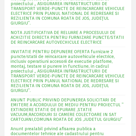
proiectului „ ASIGURAREA INFRASTRUCTURII DE
TRANSPORT VERDE-PUNCTE DE REINCARCARE VEHICULE
ELECTRICE PRIN PLANUL NATIONAL DE REDRESARE SI
REZILIENTA IN COMUNA ROATA DE JOS, JUDEŢUL
GIURGIU”.
NOTA JUSTIFICATIVA DE RELUARE A PROCESULUI DE
ACHIZITIE DIRECTA PENTRU FURNIZARE PUNCTE/STATII
DE REINCARCARE AUTOVECHICULE ELECTRICE
INVITATIE PENTRU DEPUNERE OFERTA furnizare 2
puncte/statii de reincarcare autovehicule electrice,
inclusiv operatiuni accesorii de executie platfome,
montaj, testare si punere in functiune, in cadrul
proiectului „ ASIGURAREA INFRASTRUCTURII DE
TRANSPORT VERDE-PUNCTE DE REINCARCARE VEHICULE
ELECTRICE PRIN PLANUL NATIONAL DE REDRESARE SI
REZILIENTA IN COMUNA ROATA DE JOS, JUDEŢUL
GIURGIU”.
ANUNT PUBLIC PRIVIND DEPUNEREA SOLICITARI DE
EMITERE A ACORDULUI DE MEDIU PENTRU PROIECTUL ”
EXTINDERE STATIE DE EPURARE ,STATIE
VACUUM,RACORDURI SI CAMERE COLECTOARE IN SAT
CARTOJANI,COMUNA ROATA DE JOS ,JUDETUL GIURGIU”
Anunt prealabil privind afisarea publica a
documentelor tehnice ale cadastrului pentru