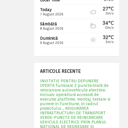
27°C
Today
5m/s
7 August 2026
34°C
Sâmbătă
0m/s
8 August 2026
32°C
Duminică
5m/s
9 August 2026
ARTICOLE RECENTE
INVITATIE PENTRU DEPUNERE
OFERTA furnizare 2 puncte/statii de
reincarcare autovehicule electrice,
inclusiv operatiuni accesorii de
executie platfome, montaj, testare si
punere in functiune, in cadrul
proiectului „ ASIGURAREA
INFRASTRUCTURII DE TRANSPORT
VERDE-PUNCTE DE REINCARCARE
VEHICULE ELECTRICE PRIN PLANUL
NATIONAL DE REDRESARE SI