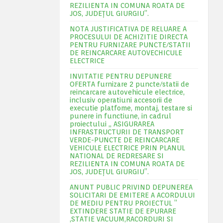
REZILIENTA IN COMUNA ROATA DE
JOS, JUDEŢUL GIURGIU”.
NOTA JUSTIFICATIVA DE RELUARE A
PROCESULUI DE ACHIZITIE DIRECTA
PENTRU FURNIZARE PUNCTE/STATII
DE REINCARCARE AUTOVECHICULE
ELECTRICE
INVITATIE PENTRU DEPUNERE
OFERTA furnizare 2 puncte/statii de
reincarcare autovehicule electrice,
inclusiv operatiuni accesorii de
executie platfome, montaj, testare si
punere in functiune, in cadrul
proiectului „ ASIGURAREA
INFRASTRUCTURII DE TRANSPORT
VERDE-PUNCTE DE REINCARCARE
VEHICULE ELECTRICE PRIN PLANUL
NATIONAL DE REDRESARE SI
REZILIENTA IN COMUNA ROATA DE
JOS, JUDEŢUL GIURGIU”.
ANUNT PUBLIC PRIVIND DEPUNEREA
SOLICITARI DE EMITERE A ACORDULUI
DE MEDIU PENTRU PROIECTUL ”
EXTINDERE STATIE DE EPURARE
,STATIE VACUUM,RACORDURI SI