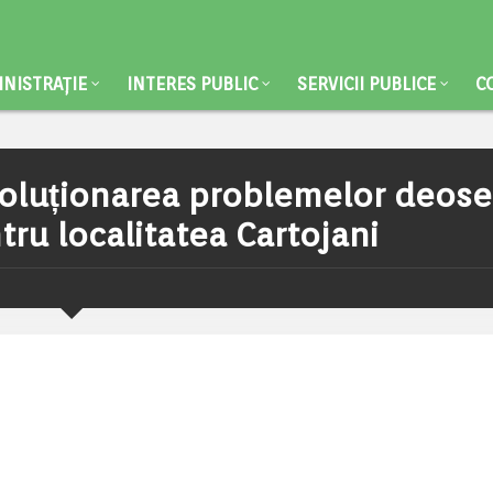
NISTRAȚIE
INTERES PUBLIC
SERVICII PUBLICE
C
oluționarea problemelor deose
ru localitatea Cartojani