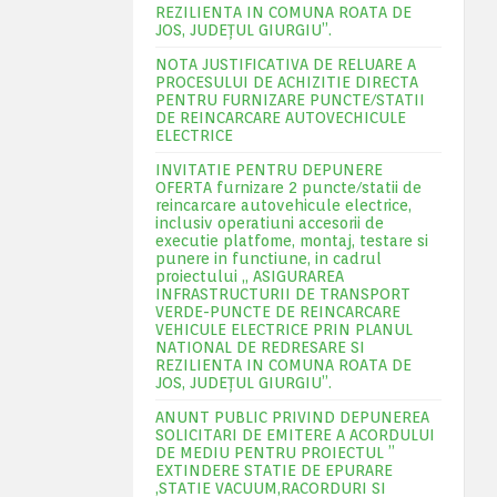
REZILIENTA IN COMUNA ROATA DE
JOS, JUDEŢUL GIURGIU”.
NOTA JUSTIFICATIVA DE RELUARE A
PROCESULUI DE ACHIZITIE DIRECTA
PENTRU FURNIZARE PUNCTE/STATII
DE REINCARCARE AUTOVECHICULE
ELECTRICE
INVITATIE PENTRU DEPUNERE
OFERTA furnizare 2 puncte/statii de
reincarcare autovehicule electrice,
inclusiv operatiuni accesorii de
executie platfome, montaj, testare si
punere in functiune, in cadrul
proiectului „ ASIGURAREA
INFRASTRUCTURII DE TRANSPORT
VERDE-PUNCTE DE REINCARCARE
VEHICULE ELECTRICE PRIN PLANUL
NATIONAL DE REDRESARE SI
REZILIENTA IN COMUNA ROATA DE
JOS, JUDEŢUL GIURGIU”.
ANUNT PUBLIC PRIVIND DEPUNEREA
SOLICITARI DE EMITERE A ACORDULUI
DE MEDIU PENTRU PROIECTUL ”
EXTINDERE STATIE DE EPURARE
,STATIE VACUUM,RACORDURI SI