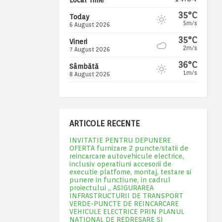
35°C
Today
5m/s
6 August 2026
35°C
Vineri
2m/s
7 August 2026
36°C
Sâmbătă
1m/s
8 August 2026
ARTICOLE RECENTE
INVITATIE PENTRU DEPUNERE
OFERTA furnizare 2 puncte/statii de
reincarcare autovehicule electrice,
inclusiv operatiuni accesorii de
executie platfome, montaj, testare si
punere in functiune, in cadrul
proiectului „ ASIGURAREA
INFRASTRUCTURII DE TRANSPORT
VERDE-PUNCTE DE REINCARCARE
VEHICULE ELECTRICE PRIN PLANUL
NATIONAL DE REDRESARE SI