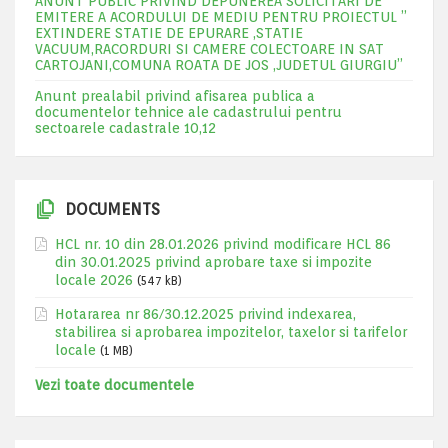
ANUNT PUBLIC PRIVIND DEPUNEREA SOLICITARI DE
EMITERE A ACORDULUI DE MEDIU PENTRU PROIECTUL ”
EXTINDERE STATIE DE EPURARE ,STATIE
VACUUM,RACORDURI SI CAMERE COLECTOARE IN SAT
CARTOJANI,COMUNA ROATA DE JOS ,JUDETUL GIURGIU”
Anunt prealabil privind afisarea publica a
documentelor tehnice ale cadastrului pentru
sectoarele cadastrale 10,12
DOCUMENTS
HCL nr. 10 din 28.01.2026 privind modificare HCL 86
din 30.01.2025 privind aprobare taxe si impozite
locale 2026
(547 kB)
Hotararea nr 86/30.12.2025 privind indexarea,
stabilirea si aprobarea impozitelor, taxelor si tarifelor
locale
(1 MB)
Vezi toate documentele