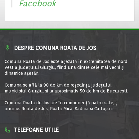
Facebook
DESPRE COMUNA ROATA DE JOS
Comuna Roata de Jos este aşezată în extremitatea de nord
vest a judeţului Giurgiu, fiind una dintre cele mai vechi şi
dinamice aşezări.
Comuna se află la 90 de km de reşedinţa judeţului,
municipiul Giurgiu, şi la aproximativ 50 de km de Bucureşti.
Comuna Roata de Jos are în componență patru sate, și
anume: Roata de Jos, Roata Mica, Sadina si Cartojani.
TELEFOANE UTILE