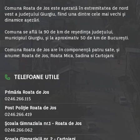
Comuna Roata de Jos este aşezată în extremitatea de nord
vest a judeţului Giurgiu, fiind una dintre cele mai vechi şi
dinamice aşezări.
Comuna se află la 90 de km de reşedinţa judeţului,
municipiul Giurgiu, şi la aproximativ 50 de km de Bucureşti.
Comuna Roata de Jos are în componență patru sate, și
anume: Roata de Jos, Roata Mica, Sadina si Cartojani.
TELEFOANE UTILE
Primăria Roata de Jos
0246.266.115
Post Poliție Roata de Jos
0246.266.419
Școala Gimnaziala nr.1 - Roata de Jos
0246.266.062
Școala Gimnazială nr. 2 - Cartojani