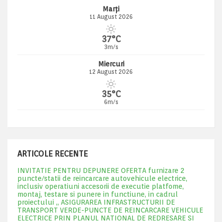
Marți
11 August 2026
37°C
3m/s
Miercuri
12 August 2026
35°C
6m/s
ARTICOLE RECENTE
INVITATIE PENTRU DEPUNERE OFERTA furnizare 2
puncte/statii de reincarcare autovehicule electrice,
inclusiv operatiuni accesorii de executie platfome,
montaj, testare si punere in functiune, in cadrul
proiectului „ ASIGURAREA INFRASTRUCTURII DE
TRANSPORT VERDE-PUNCTE DE REINCARCARE VEHICULE
ELECTRICE PRIN PLANUL NATIONAL DE REDRESARE SI