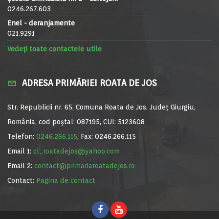
0246.267.603
Enel - deranjamente
021.9291
Vedeți toate contactele utile
ADRESA PRIMĂRIEI ROATA DE JOS
Str. Republicii nr. 65, Comuna Roata de Jos, Județ Giurgiu,
România, cod poștal: 087195, CUI: 5123608
Telefon:
0246.266.115
, Fax: 0246.266.115
Email 1:
cl_roatadejos@yahoo.com
Email 2:
contact@primariaroatadejos.ro
Contact:
Pagina de contact