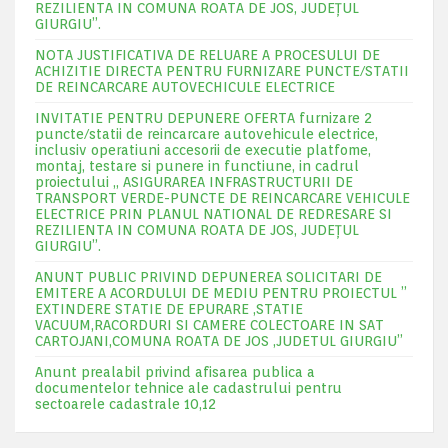
REZILIENTA IN COMUNA ROATA DE JOS, JUDEŢUL
GIURGIU”.
NOTA JUSTIFICATIVA DE RELUARE A PROCESULUI DE
ACHIZITIE DIRECTA PENTRU FURNIZARE PUNCTE/STATII
DE REINCARCARE AUTOVECHICULE ELECTRICE
INVITATIE PENTRU DEPUNERE OFERTA furnizare 2
puncte/statii de reincarcare autovehicule electrice,
inclusiv operatiuni accesorii de executie platfome,
montaj, testare si punere in functiune, in cadrul
proiectului „ ASIGURAREA INFRASTRUCTURII DE
TRANSPORT VERDE-PUNCTE DE REINCARCARE VEHICULE
ELECTRICE PRIN PLANUL NATIONAL DE REDRESARE SI
REZILIENTA IN COMUNA ROATA DE JOS, JUDEŢUL
GIURGIU”.
ANUNT PUBLIC PRIVIND DEPUNEREA SOLICITARI DE
EMITERE A ACORDULUI DE MEDIU PENTRU PROIECTUL ”
EXTINDERE STATIE DE EPURARE ,STATIE
VACUUM,RACORDURI SI CAMERE COLECTOARE IN SAT
CARTOJANI,COMUNA ROATA DE JOS ,JUDETUL GIURGIU”
Anunt prealabil privind afisarea publica a
documentelor tehnice ale cadastrului pentru
sectoarele cadastrale 10,12