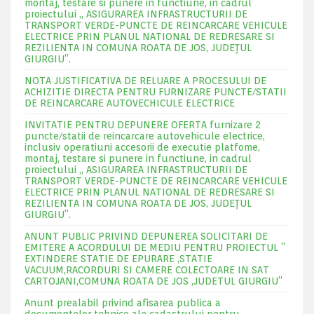
montaj, testare si punere in functiune, in cadrul
proiectului „ ASIGURAREA INFRASTRUCTURII DE
TRANSPORT VERDE-PUNCTE DE REINCARCARE VEHICULE
ELECTRICE PRIN PLANUL NATIONAL DE REDRESARE SI
REZILIENTA IN COMUNA ROATA DE JOS, JUDEŢUL
GIURGIU”.
NOTA JUSTIFICATIVA DE RELUARE A PROCESULUI DE
ACHIZITIE DIRECTA PENTRU FURNIZARE PUNCTE/STATII
DE REINCARCARE AUTOVECHICULE ELECTRICE
INVITATIE PENTRU DEPUNERE OFERTA furnizare 2
puncte/statii de reincarcare autovehicule electrice,
inclusiv operatiuni accesorii de executie platfome,
montaj, testare si punere in functiune, in cadrul
proiectului „ ASIGURAREA INFRASTRUCTURII DE
TRANSPORT VERDE-PUNCTE DE REINCARCARE VEHICULE
ELECTRICE PRIN PLANUL NATIONAL DE REDRESARE SI
REZILIENTA IN COMUNA ROATA DE JOS, JUDEŢUL
GIURGIU”.
ANUNT PUBLIC PRIVIND DEPUNEREA SOLICITARI DE
EMITERE A ACORDULUI DE MEDIU PENTRU PROIECTUL ”
EXTINDERE STATIE DE EPURARE ,STATIE
VACUUM,RACORDURI SI CAMERE COLECTOARE IN SAT
CARTOJANI,COMUNA ROATA DE JOS ,JUDETUL GIURGIU”
Anunt prealabil privind afisarea publica a