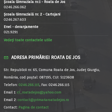
Școala Gimnaziala nr.1 - Roata de Jos
0246.266.062
Școala Gimnazială nr. 2 - Cartojani
0246.267.603
Enel - deranjamente
021.9291
Vedeți toate contactele utile
ADRESA PRIMĂRIEI ROATA DE JOS
Str. Republicii nr. 65, Comuna Roata de Jos, Județ Giurgiu,
România, cod poștal: 087195, CUI: 5123608
Telefon:
0246.266.115
, Fax: 0246.266.115
Email 1:
cl_roatadejos@yahoo.com
Email 2:
contact@primariaroatadejos.ro
Contact:
Pagina de contact