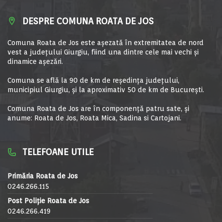
DESPRE COMUNA ROATA DE JOS
Comuna Roata de Jos este aşezată în extremitatea de nord
vest a judeţului Giurgiu, fiind una dintre cele mai vechi şi
dinamice aşezări.
Comuna se află la 90 de km de reşedinţa judeţului,
municipiul Giurgiu, şi la aproximativ 50 de km de Bucureşti.
Comuna Roata de Jos are în componență patru sate, și
anume: Roata de Jos, Roata Mica, Sadina si Cartojani.
TELEFOANE UTILE
Primăria Roata de Jos
0246.266.115
Post Poliție Roata de Jos
0246.266.419