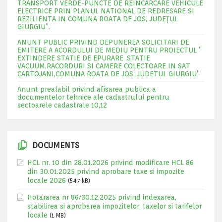
TRANSPORT VERDE-PUNCTE DE REINCARCARE VEHICULE
ELECTRICE PRIN PLANUL NATIONAL DE REDRESARE SI
REZILIENTA IN COMUNA ROATA DE JOS, JUDEŢUL
GIURGIU”.
ANUNT PUBLIC PRIVIND DEPUNEREA SOLICITARI DE
EMITERE A ACORDULUI DE MEDIU PENTRU PROIECTUL ”
EXTINDERE STATIE DE EPURARE ,STATIE
VACUUM,RACORDURI SI CAMERE COLECTOARE IN SAT
CARTOJANI,COMUNA ROATA DE JOS ,JUDETUL GIURGIU”
Anunt prealabil privind afisarea publica a
documentelor tehnice ale cadastrului pentru
sectoarele cadastrale 10,12
DOCUMENTS
HCL nr. 10 din 28.01.2026 privind modificare HCL 86
din 30.01.2025 privind aprobare taxe si impozite
locale 2026
(547 kB)
Hotararea nr 86/30.12.2025 privind indexarea,
stabilirea si aprobarea impozitelor, taxelor si tarifelor
locale
(1 MB)