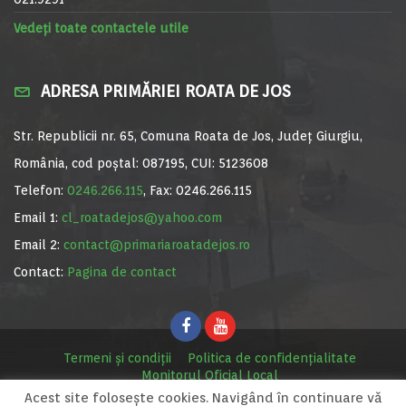
Vedeți toate contactele utile
ADRESA PRIMĂRIEI ROATA DE JOS
Str. Republicii nr. 65, Comuna Roata de Jos, Județ Giurgiu,
România, cod poștal: 087195, CUI: 5123608
Telefon:
0246.266.115
, Fax: 0246.266.115
Email 1:
cl_roatadejos@yahoo.com
Email 2:
contact@primariaroatadejos.ro
Contact:
Pagina de contact
Termeni și condiții
Politica de confidențialitate
Monitorul Oficial Local
Acest site foloseşte cookies. Navigând în continuare vă
© Primăria Roata de Jos, 2020. Site realizat de
MediaDigi.ro