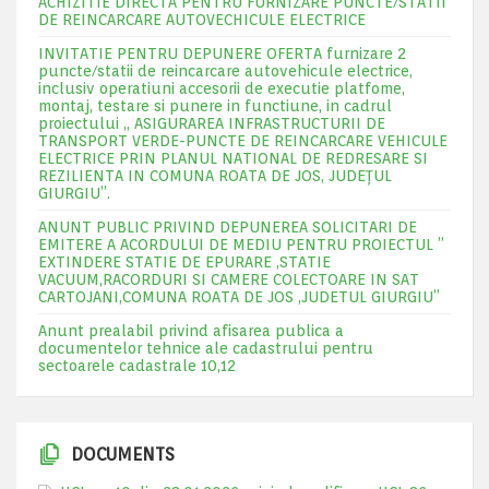
ACHIZITIE DIRECTA PENTRU FURNIZARE PUNCTE/STATII
DE REINCARCARE AUTOVECHICULE ELECTRICE
INVITATIE PENTRU DEPUNERE OFERTA furnizare 2
puncte/statii de reincarcare autovehicule electrice,
inclusiv operatiuni accesorii de executie platfome,
montaj, testare si punere in functiune, in cadrul
proiectului „ ASIGURAREA INFRASTRUCTURII DE
TRANSPORT VERDE-PUNCTE DE REINCARCARE VEHICULE
ELECTRICE PRIN PLANUL NATIONAL DE REDRESARE SI
REZILIENTA IN COMUNA ROATA DE JOS, JUDEŢUL
GIURGIU”.
ANUNT PUBLIC PRIVIND DEPUNEREA SOLICITARI DE
EMITERE A ACORDULUI DE MEDIU PENTRU PROIECTUL ”
EXTINDERE STATIE DE EPURARE ,STATIE
VACUUM,RACORDURI SI CAMERE COLECTOARE IN SAT
CARTOJANI,COMUNA ROATA DE JOS ,JUDETUL GIURGIU”
Anunt prealabil privind afisarea publica a
documentelor tehnice ale cadastrului pentru
sectoarele cadastrale 10,12
DOCUMENTS