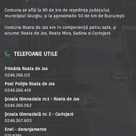
Comuna se află la 90 de km de reşedinţa judeţului,
municipiul Giurgiu, şi la aproximativ 50 de km de Bucureşti.
Comuna Roata de Jos are în componență patru sate, și
anume: Roata de Jos, Roata Mica, Sadina si Cartojani.
TELEFOANE UTILE
Primăria Roata de Jos
0246.266.115
Post Poliție Roata de Jos
0246.266.419
Școala Gimnaziala nr.1 - Roata de Jos
0246.266.062
Școala Gimnazială nr. 2 - Cartojani
0246.267.603
Enel - deranjamente
021.9291