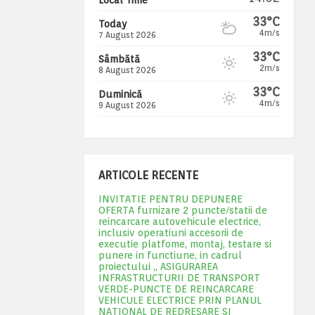
33°C
Today
4m/s
7 August 2026
33°C
Sâmbătă
2m/s
8 August 2026
33°C
Duminică
4m/s
9 August 2026
ARTICOLE RECENTE
INVITATIE PENTRU DEPUNERE
OFERTA furnizare 2 puncte/statii de
reincarcare autovehicule electrice,
inclusiv operatiuni accesorii de
executie platfome, montaj, testare si
punere in functiune, in cadrul
proiectului „ ASIGURAREA
INFRASTRUCTURII DE TRANSPORT
VERDE-PUNCTE DE REINCARCARE
VEHICULE ELECTRICE PRIN PLANUL
NATIONAL DE REDRESARE SI