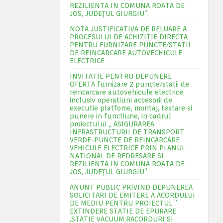
REZILIENTA IN COMUNA ROATA DE
JOS, JUDEŢUL GIURGIU”.
NOTA JUSTIFICATIVA DE RELUARE A
PROCESULUI DE ACHIZITIE DIRECTA
PENTRU FURNIZARE PUNCTE/STATII
DE REINCARCARE AUTOVECHICULE
ELECTRICE
INVITATIE PENTRU DEPUNERE
OFERTA furnizare 2 puncte/statii de
reincarcare autovehicule electrice,
inclusiv operatiuni accesorii de
executie platfome, montaj, testare si
punere in functiune, in cadrul
proiectului „ ASIGURAREA
INFRASTRUCTURII DE TRANSPORT
VERDE-PUNCTE DE REINCARCARE
VEHICULE ELECTRICE PRIN PLANUL
NATIONAL DE REDRESARE SI
REZILIENTA IN COMUNA ROATA DE
JOS, JUDEŢUL GIURGIU”.
ANUNT PUBLIC PRIVIND DEPUNEREA
SOLICITARI DE EMITERE A ACORDULUI
DE MEDIU PENTRU PROIECTUL ”
EXTINDERE STATIE DE EPURARE
,STATIE VACUUM,RACORDURI SI