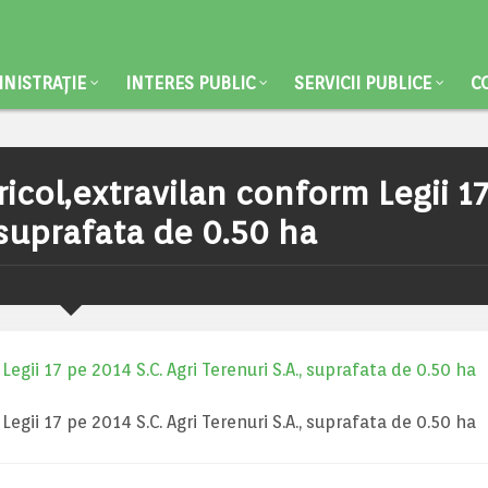
NISTRAȚIE
INTERES PUBLIC
SERVICII PUBLICE
C
icol,extravilan conform Legii 1
, suprafata de 0.50 ha
gii 17 pe 2014 S.C. Agri Terenuri S.A., suprafata de 0.50 ha
gii 17 pe 2014 S.C. Agri Terenuri S.A., suprafata de 0.50 ha