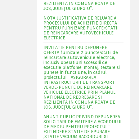
REZILIENTA IN COMUNA ROATA DE
JOS, JUDEŢUL GIURGIU”.
NOTA JUSTIFICATIVA DE RELUARE A
PROCESULUI DE ACHIZITIE DIRECTA
PENTRU FURNIZARE PUNCTE/STATII
DE REINCARCARE AUTOVECHICULE
ELECTRICE
INVITATIE PENTRU DEPUNERE
OFERTA furnizare 2 puncte/statii de
reincarcare autovehicule electrice,
inclusiv operatiuni accesorii de
executie platfome, montaj, testare si
punere in functiune, in cadrul
proiectului „ ASIGURAREA
INFRASTRUCTURII DE TRANSPORT
VERDE-PUNCTE DE REINCARCARE
VEHICULE ELECTRICE PRIN PLANUL
NATIONAL DE REDRESARE SI
REZILIENTA IN COMUNA ROATA DE
JOS, JUDEŢUL GIURGIU”.
ANUNT PUBLIC PRIVIND DEPUNEREA
SOLICITARI DE EMITERE A ACORDULUI
DE MEDIU PENTRU PROIECTUL ”
EXTINDERE STATIE DE EPURARE
,STATIE VACUUM,RACORDURI SI