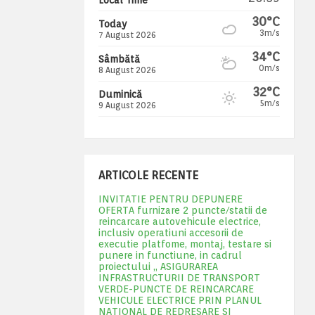
30°C
Today
3m/s
7 August 2026
34°C
Sâmbătă
0m/s
8 August 2026
32°C
Duminică
5m/s
9 August 2026
ARTICOLE RECENTE
INVITATIE PENTRU DEPUNERE
OFERTA furnizare 2 puncte/statii de
reincarcare autovehicule electrice,
inclusiv operatiuni accesorii de
executie platfome, montaj, testare si
punere in functiune, in cadrul
proiectului „ ASIGURAREA
INFRASTRUCTURII DE TRANSPORT
VERDE-PUNCTE DE REINCARCARE
VEHICULE ELECTRICE PRIN PLANUL
NATIONAL DE REDRESARE SI