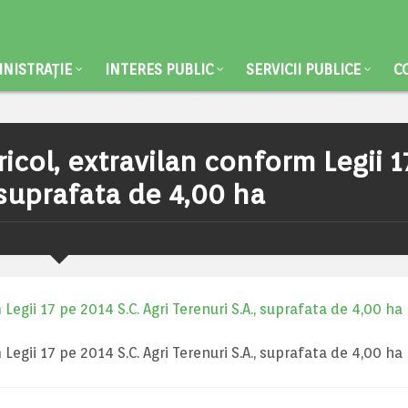
NISTRAȚIE
INTERES PUBLIC
SERVICII PUBLICE
C
icol, extravilan conform Legii 1
, suprafata de 4,00 ha
egii 17 pe 2014 S.C. Agri Terenuri S.A., suprafata de 4,00 ha
egii 17 pe 2014 S.C. Agri Terenuri S.A., suprafata de 4,00 ha