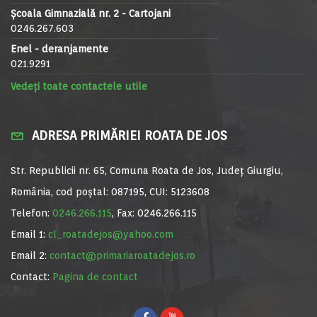
Școala Gimnazială nr. 2 - Cartojani
0246.267.603
Enel - deranjamente
021.9291
Vedeți toate contactele utile
ADRESA PRIMĂRIEI ROATA DE JOS
Str. Republicii nr. 65, Comuna Roata de Jos, Județ Giurgiu,
România, cod poștal: 087195, CUI: 5123608
Telefon:
0246.266.115
, Fax: 0246.266.115
Email 1:
cl_roatadejos@yahoo.com
Email 2:
contact@primariaroatadejos.ro
Contact:
Pagina de contact