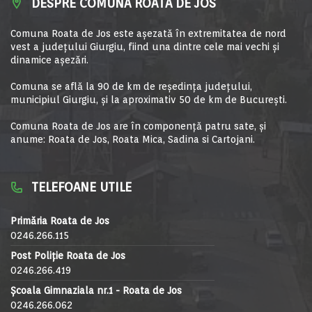
DESPRE COMUNA ROATA DE JOS
Comuna Roata de Jos este aşezată în extremitatea de nord
vest a judeţului Giurgiu, fiind una dintre cele mai vechi şi
dinamice aşezări.
Comuna se află la 90 de km de reşedinţa judeţului,
municipiul Giurgiu, şi la aproximativ 50 de km de Bucureşti.
Comuna Roata de Jos are în componență patru sate, și
anume: Roata de Jos, Roata Mica, Sadina si Cartojani.
TELEFOANE UTILE
Primăria Roata de Jos
0246.266.115
Post Poliție Roata de Jos
0246.266.419
Școala Gimnaziala nr.1 - Roata de Jos
0246.266.062