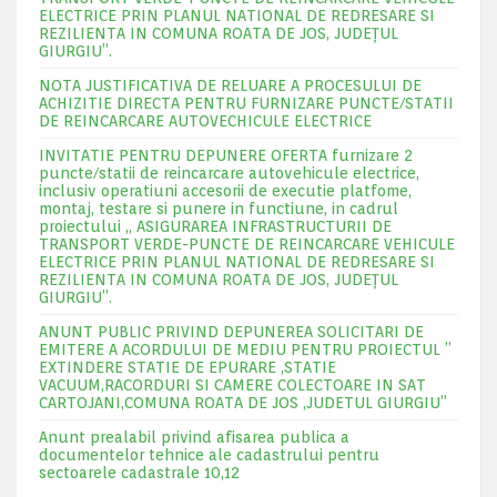
ELECTRICE PRIN PLANUL NATIONAL DE REDRESARE SI
REZILIENTA IN COMUNA ROATA DE JOS, JUDEŢUL
GIURGIU”.
NOTA JUSTIFICATIVA DE RELUARE A PROCESULUI DE
ACHIZITIE DIRECTA PENTRU FURNIZARE PUNCTE/STATII
DE REINCARCARE AUTOVECHICULE ELECTRICE
INVITATIE PENTRU DEPUNERE OFERTA furnizare 2
puncte/statii de reincarcare autovehicule electrice,
inclusiv operatiuni accesorii de executie platfome,
montaj, testare si punere in functiune, in cadrul
proiectului „ ASIGURAREA INFRASTRUCTURII DE
TRANSPORT VERDE-PUNCTE DE REINCARCARE VEHICULE
ELECTRICE PRIN PLANUL NATIONAL DE REDRESARE SI
REZILIENTA IN COMUNA ROATA DE JOS, JUDEŢUL
GIURGIU”.
ANUNT PUBLIC PRIVIND DEPUNEREA SOLICITARI DE
EMITERE A ACORDULUI DE MEDIU PENTRU PROIECTUL ”
EXTINDERE STATIE DE EPURARE ,STATIE
VACUUM,RACORDURI SI CAMERE COLECTOARE IN SAT
CARTOJANI,COMUNA ROATA DE JOS ,JUDETUL GIURGIU”
Anunt prealabil privind afisarea publica a
documentelor tehnice ale cadastrului pentru
sectoarele cadastrale 10,12