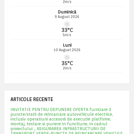
2m/s
Duminică
9 August 2026
33°C
5m/s
Luni
10 August 2026
35°C
2m/s
ARTICOLE RECENTE
INVITATIE PENTRU DEPUNERE OFERTA furnizare 2
puncte/statii de reincarcare autovehicule electrice,
inclusiv operatiuni accesorii de executie platfome,
montaj, testare si punere in functiune, in cadrul
proiectului „ ASIGURAREA INFRASTRUCTURII DE
TRANSPORT VERDE-PUNCTE DE REINCARCARE VEHICULE