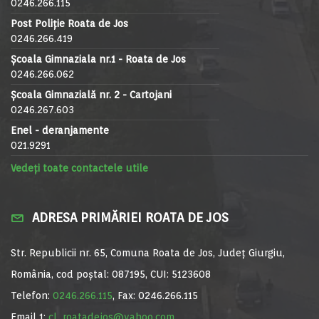
0246.266.115
Post Poliție Roata de Jos
0246.266.419
Școala Gimnaziala nr.1 - Roata de Jos
0246.266.062
Școala Gimnazială nr. 2 - Cartojani
0246.267.603
Enel - deranjamente
021.9291
Vedeți toate contactele utile
ADRESA PRIMĂRIEI ROATA DE JOS
Str. Republicii nr. 65, Comuna Roata de Jos, Județ Giurgiu,
România, cod poștal: 087195, CUI: 5123608
Telefon:
0246.266.115
, Fax: 0246.266.115
Email 1:
cl_roatadejos@yahoo.com