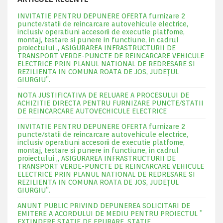
INVITATIE PENTRU DEPUNERE OFERTA furnizare 2
puncte/statii de reincarcare autovehicule electrice,
inclusiv operatiuni accesorii de executie platfome,
montaj, testare si punere in functiune, in cadrul
proiectului „ ASIGURAREA INFRASTRUCTURII DE
TRANSPORT VERDE-PUNCTE DE REINCARCARE VEHICULE
ELECTRICE PRIN PLANUL NATIONAL DE REDRESARE SI
REZILIENTA IN COMUNA ROATA DE JOS, JUDEŢUL
GIURGIU”.
NOTA JUSTIFICATIVA DE RELUARE A PROCESULUI DE
ACHIZITIE DIRECTA PENTRU FURNIZARE PUNCTE/STATII
DE REINCARCARE AUTOVECHICULE ELECTRICE
INVITATIE PENTRU DEPUNERE OFERTA furnizare 2
puncte/statii de reincarcare autovehicule electrice,
inclusiv operatiuni accesorii de executie platfome,
montaj, testare si punere in functiune, in cadrul
proiectului „ ASIGURAREA INFRASTRUCTURII DE
TRANSPORT VERDE-PUNCTE DE REINCARCARE VEHICULE
ELECTRICE PRIN PLANUL NATIONAL DE REDRESARE SI
REZILIENTA IN COMUNA ROATA DE JOS, JUDEŢUL
GIURGIU”.
ANUNT PUBLIC PRIVIND DEPUNEREA SOLICITARI DE
EMITERE A ACORDULUI DE MEDIU PENTRU PROIECTUL ”
EXTINDERE STATIE DE EPURARE ,STATIE