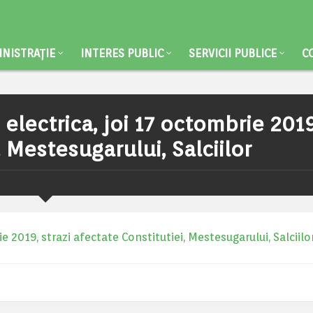
NISTRAȚIE
INTERES PUBLIC
SERVICII PUBLICE
C
 electrica, joi 17 octombrie 2019
, Mestesugarului, Salciilor
e 2019, strazi afectate Constitutiei, Mestesugarului, Salciilo