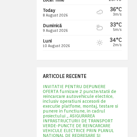
36°C
Today
3m/s
8 August 2026
33°C
Duminică
5m/s
9 August 2026
34°C
Luni
2m/s
10 August 2026
ARTICOLE RECENTE
INVITATIE PENTRU DEPUNERE
OFERTA furnizare 2 puncte/statii de
reincarcare autovehicule electrice,
inclusiv operatiuni accesorii de
executie platfome, montaj, testare si
punere in functiune, in cadrul
proiectului „ ASIGURAREA
INFRASTRUCTURII DE TRANSPORT
VERDE-PUNCTE DE REINCARCARE
VEHICULE ELECTRICE PRIN PLANUL
NATIONAL DE REDRESARE SI