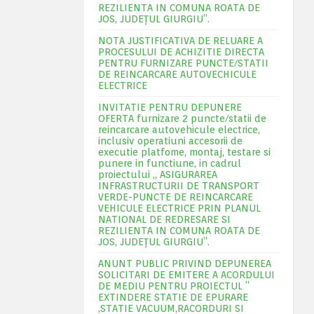
REZILIENTA IN COMUNA ROATA DE
JOS, JUDEŢUL GIURGIU”.
NOTA JUSTIFICATIVA DE RELUARE A
PROCESULUI DE ACHIZITIE DIRECTA
PENTRU FURNIZARE PUNCTE/STATII
DE REINCARCARE AUTOVECHICULE
ELECTRICE
INVITATIE PENTRU DEPUNERE
OFERTA furnizare 2 puncte/statii de
reincarcare autovehicule electrice,
inclusiv operatiuni accesorii de
executie platfome, montaj, testare si
punere in functiune, in cadrul
proiectului „ ASIGURAREA
INFRASTRUCTURII DE TRANSPORT
VERDE-PUNCTE DE REINCARCARE
VEHICULE ELECTRICE PRIN PLANUL
NATIONAL DE REDRESARE SI
REZILIENTA IN COMUNA ROATA DE
JOS, JUDEŢUL GIURGIU”.
ANUNT PUBLIC PRIVIND DEPUNEREA
SOLICITARI DE EMITERE A ACORDULUI
DE MEDIU PENTRU PROIECTUL ”
EXTINDERE STATIE DE EPURARE
,STATIE VACUUM,RACORDURI SI