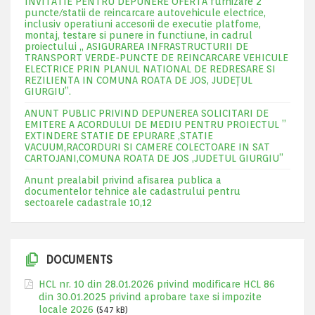
INVITATIE PENTRU DEPUNERE OFERTA furnizare 2
puncte/statii de reincarcare autovehicule electrice,
inclusiv operatiuni accesorii de executie platfome,
montaj, testare si punere in functiune, in cadrul
proiectului „ ASIGURAREA INFRASTRUCTURII DE
TRANSPORT VERDE-PUNCTE DE REINCARCARE VEHICULE
ELECTRICE PRIN PLANUL NATIONAL DE REDRESARE SI
REZILIENTA IN COMUNA ROATA DE JOS, JUDEŢUL
GIURGIU”.
ANUNT PUBLIC PRIVIND DEPUNEREA SOLICITARI DE
EMITERE A ACORDULUI DE MEDIU PENTRU PROIECTUL ”
EXTINDERE STATIE DE EPURARE ,STATIE
VACUUM,RACORDURI SI CAMERE COLECTOARE IN SAT
CARTOJANI,COMUNA ROATA DE JOS ,JUDETUL GIURGIU”
Anunt prealabil privind afisarea publica a
documentelor tehnice ale cadastrului pentru
sectoarele cadastrale 10,12
DOCUMENTS
HCL nr. 10 din 28.01.2026 privind modificare HCL 86
din 30.01.2025 privind aprobare taxe si impozite
locale 2026
(547 kB)