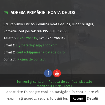
ADRESA PRIMĂRIEI ROATA DE JOS
Str. Republicii nr. 65, Comuna Roata de Jos, Județ Giurgiu,
România, cod poștal: 087195, CUI: 5123608
Telefon:
0246.266.115
, Fax: 0246.266.115
Email 1:
cl_roatadejos@yahoo.com
Email 2:
contact@primariaroatadejos.ro
Contact:
Pagina de contact
Termeni și condiții
Politica de confidențialitate
Monitorul Oficial Local
Acest site foloseşte cookies. Navigând în continuare vă
© Primăria Roata de Jos, 2020. Site realizat de
MediaDigi.ro
exprimaţi acordul asupra folosirii lor.
Detalii
Accept