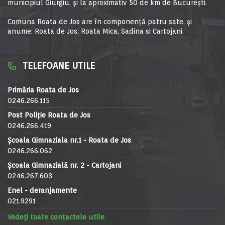
municipiul Giurgiu, şi la aproximativ 50 de km de Bucureşti.
Comuna Roata de Jos are în componență patru sate, și
anume: Roata de Jos, Roata Mica, Sadina si Cartojani.
TELEFOANE UTILE
Primăria Roata de Jos
0246.266.115
Post Poliție Roata de Jos
0246.266.419
Școala Gimnaziala nr.1 - Roata de Jos
0246.266.062
Școala Gimnazială nr. 2 - Cartojani
0246.267.603
Enel - deranjamente
021.9291
Vedeți toate contactele utile