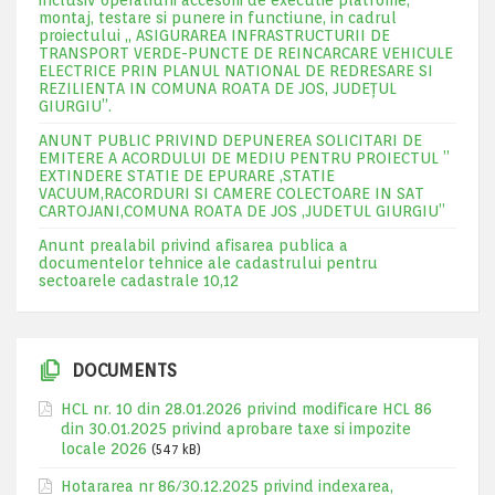
inclusiv operatiuni accesorii de executie platfome,
montaj, testare si punere in functiune, in cadrul
proiectului „ ASIGURAREA INFRASTRUCTURII DE
TRANSPORT VERDE-PUNCTE DE REINCARCARE VEHICULE
ELECTRICE PRIN PLANUL NATIONAL DE REDRESARE SI
REZILIENTA IN COMUNA ROATA DE JOS, JUDEŢUL
GIURGIU”.
ANUNT PUBLIC PRIVIND DEPUNEREA SOLICITARI DE
EMITERE A ACORDULUI DE MEDIU PENTRU PROIECTUL ”
EXTINDERE STATIE DE EPURARE ,STATIE
VACUUM,RACORDURI SI CAMERE COLECTOARE IN SAT
CARTOJANI,COMUNA ROATA DE JOS ,JUDETUL GIURGIU”
Anunt prealabil privind afisarea publica a
documentelor tehnice ale cadastrului pentru
sectoarele cadastrale 10,12
DOCUMENTS
HCL nr. 10 din 28.01.2026 privind modificare HCL 86
din 30.01.2025 privind aprobare taxe si impozite
locale 2026
(547 kB)
Hotararea nr 86/30.12.2025 privind indexarea,