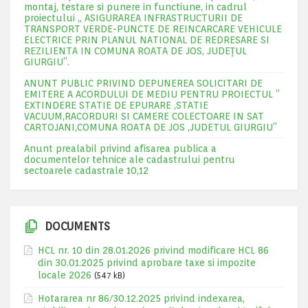
montaj, testare si punere in functiune, in cadrul
proiectului „ ASIGURAREA INFRASTRUCTURII DE
TRANSPORT VERDE-PUNCTE DE REINCARCARE VEHICULE
ELECTRICE PRIN PLANUL NATIONAL DE REDRESARE SI
REZILIENTA IN COMUNA ROATA DE JOS, JUDEŢUL
GIURGIU”.
ANUNT PUBLIC PRIVIND DEPUNEREA SOLICITARI DE
EMITERE A ACORDULUI DE MEDIU PENTRU PROIECTUL ”
EXTINDERE STATIE DE EPURARE ,STATIE
VACUUM,RACORDURI SI CAMERE COLECTOARE IN SAT
CARTOJANI,COMUNA ROATA DE JOS ,JUDETUL GIURGIU”
Anunt prealabil privind afisarea publica a
documentelor tehnice ale cadastrului pentru
sectoarele cadastrale 10,12
DOCUMENTS
HCL nr. 10 din 28.01.2026 privind modificare HCL 86
din 30.01.2025 privind aprobare taxe si impozite
locale 2026
(547 kB)
Hotararea nr 86/30.12.2025 privind indexarea,