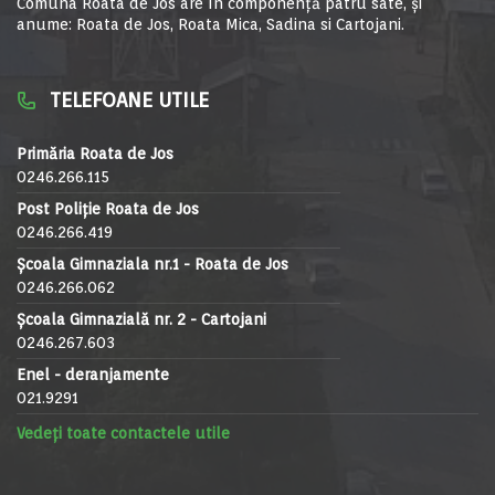
Comuna Roata de Jos are în componență patru sate, și
anume: Roata de Jos, Roata Mica, Sadina si Cartojani.
TELEFOANE UTILE
Primăria Roata de Jos
0246.266.115
Post Poliție Roata de Jos
0246.266.419
Școala Gimnaziala nr.1 - Roata de Jos
0246.266.062
Școala Gimnazială nr. 2 - Cartojani
0246.267.603
Enel - deranjamente
021.9291
Vedeți toate contactele utile