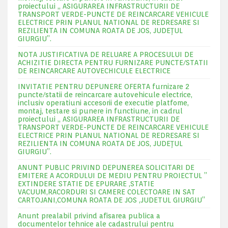
proiectului „ ASIGURAREA INFRASTRUCTURII DE
TRANSPORT VERDE-PUNCTE DE REINCARCARE VEHICULE
ELECTRICE PRIN PLANUL NATIONAL DE REDRESARE SI
REZILIENTA IN COMUNA ROATA DE JOS, JUDEŢUL
GIURGIU”.
NOTA JUSTIFICATIVA DE RELUARE A PROCESULUI DE
ACHIZITIE DIRECTA PENTRU FURNIZARE PUNCTE/STATII
DE REINCARCARE AUTOVECHICULE ELECTRICE
INVITATIE PENTRU DEPUNERE OFERTA furnizare 2
puncte/statii de reincarcare autovehicule electrice,
inclusiv operatiuni accesorii de executie platfome,
montaj, testare si punere in functiune, in cadrul
proiectului „ ASIGURAREA INFRASTRUCTURII DE
TRANSPORT VERDE-PUNCTE DE REINCARCARE VEHICULE
ELECTRICE PRIN PLANUL NATIONAL DE REDRESARE SI
REZILIENTA IN COMUNA ROATA DE JOS, JUDEŢUL
GIURGIU”.
ANUNT PUBLIC PRIVIND DEPUNEREA SOLICITARI DE
EMITERE A ACORDULUI DE MEDIU PENTRU PROIECTUL ”
EXTINDERE STATIE DE EPURARE ,STATIE
VACUUM,RACORDURI SI CAMERE COLECTOARE IN SAT
CARTOJANI,COMUNA ROATA DE JOS ,JUDETUL GIURGIU”
Anunt prealabil privind afisarea publica a
documentelor tehnice ale cadastrului pentru