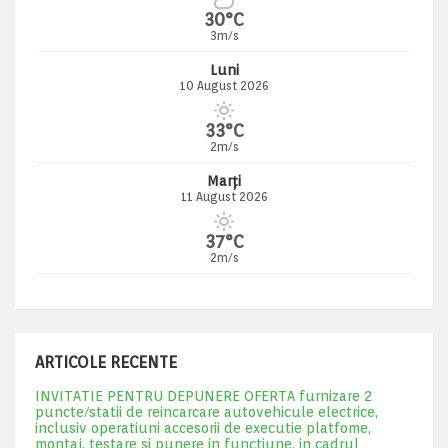
30°C
3m/s
Luni
10 August 2026
33°C
2m/s
Marți
11 August 2026
37°C
2m/s
ARTICOLE RECENTE
INVITATIE PENTRU DEPUNERE OFERTA furnizare 2
puncte/statii de reincarcare autovehicule electrice,
inclusiv operatiuni accesorii de executie platfome,
montaj, testare si punere in functiune, in cadrul