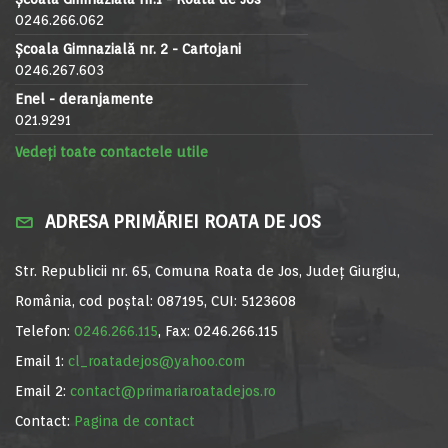
0246.266.062
Școala Gimnazială nr. 2 - Cartojani
0246.267.603
Enel - deranjamente
021.9291
Vedeți toate contactele utile
ADRESA PRIMĂRIEI ROATA DE JOS
Str. Republicii nr. 65, Comuna Roata de Jos, Județ Giurgiu,
România, cod poștal: 087195, CUI: 5123608
Telefon:
0246.266.115
, Fax: 0246.266.115
Email 1:
cl_roatadejos@yahoo.com
Email 2:
contact@primariaroatadejos.ro
Contact:
Pagina de contact