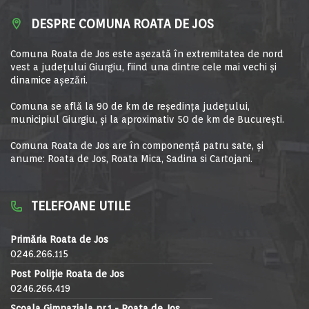
DESPRE COMUNA ROATA DE JOS
Comuna Roata de Jos este aşezată în extremitatea de nord
vest a judeţului Giurgiu, fiind una dintre cele mai vechi şi
dinamice aşezări.
Comuna se află la 90 de km de reşedinţa judeţului,
municipiul Giurgiu, şi la aproximativ 50 de km de Bucureşti.
Comuna Roata de Jos are în componență patru sate, și
anume: Roata de Jos, Roata Mica, Sadina si Cartojani.
TELEFOANE UTILE
Primăria Roata de Jos
0246.266.115
Post Poliție Roata de Jos
0246.266.419
Școala Gimnaziala nr.1 - Roata de Jos