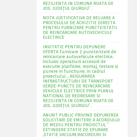
REZILIENTA IN COMUNA ROATA DE
JOS, JUDEŢUL GIURGIU”.
NOTA JUSTIFICATIVA DE RELUARE A
PROCESULUI DE ACHIZITIE DIRECTA
PENTRU FURNIZARE PUNCTE/STATII
DE REINCARCARE AUTOVECHICULE
ELECTRICE
INVITATIE PENTRU DEPUNERE
OFERTA furnizare 2 puncte/statii de
reincarcare autovehicule electrice,
inclusiv operatiuni accesorii de
executie platfome, montaj, testare si
punere in functiune, in cadrul
proiectului „ ASIGURAREA
INFRASTRUCTURII DE TRANSPORT
VERDE-PUNCTE DE REINCARCARE
VEHICULE ELECTRICE PRIN PLANUL
NATIONAL DE REDRESARE SI
REZILIENTA IN COMUNA ROATA DE
JOS, JUDEŢUL GIURGIU”.
ANUNT PUBLIC PRIVIND DEPUNEREA
SOLICITARI DE EMITERE A ACORDULUI
DE MEDIU PENTRU PROIECTUL ”
EXTINDERE STATIE DE EPURARE
,STATIE VACUUM,RACORDURI SI