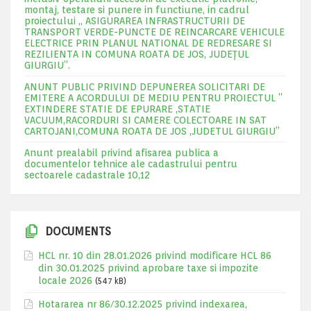
montaj, testare si punere in functiune, in cadrul
proiectului „ ASIGURAREA INFRASTRUCTURII DE
TRANSPORT VERDE-PUNCTE DE REINCARCARE VEHICULE
ELECTRICE PRIN PLANUL NATIONAL DE REDRESARE SI
REZILIENTA IN COMUNA ROATA DE JOS, JUDEŢUL
GIURGIU”.
ANUNT PUBLIC PRIVIND DEPUNEREA SOLICITARI DE
EMITERE A ACORDULUI DE MEDIU PENTRU PROIECTUL ”
EXTINDERE STATIE DE EPURARE ,STATIE
VACUUM,RACORDURI SI CAMERE COLECTOARE IN SAT
CARTOJANI,COMUNA ROATA DE JOS ,JUDETUL GIURGIU”
Anunt prealabil privind afisarea publica a
documentelor tehnice ale cadastrului pentru
sectoarele cadastrale 10,12
DOCUMENTS
HCL nr. 10 din 28.01.2026 privind modificare HCL 86
din 30.01.2025 privind aprobare taxe si impozite
locale 2026
(547 kB)
Hotararea nr 86/30.12.2025 privind indexarea,