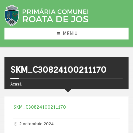
MENIU
SKM_C30824100211170
Acasă
SKM_C30824100211170
2 octombrie 2024