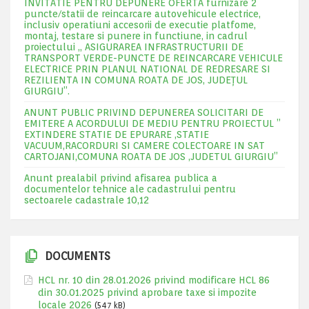
INVITATIE PENTRU DEPUNERE OFERTA furnizare 2
puncte/statii de reincarcare autovehicule electrice,
inclusiv operatiuni accesorii de executie platfome,
montaj, testare si punere in functiune, in cadrul
proiectului „ ASIGURAREA INFRASTRUCTURII DE
TRANSPORT VERDE-PUNCTE DE REINCARCARE VEHICULE
ELECTRICE PRIN PLANUL NATIONAL DE REDRESARE SI
REZILIENTA IN COMUNA ROATA DE JOS, JUDEŢUL
GIURGIU”.
ANUNT PUBLIC PRIVIND DEPUNEREA SOLICITARI DE
EMITERE A ACORDULUI DE MEDIU PENTRU PROIECTUL ”
EXTINDERE STATIE DE EPURARE ,STATIE
VACUUM,RACORDURI SI CAMERE COLECTOARE IN SAT
CARTOJANI,COMUNA ROATA DE JOS ,JUDETUL GIURGIU”
Anunt prealabil privind afisarea publica a
documentelor tehnice ale cadastrului pentru
sectoarele cadastrale 10,12
DOCUMENTS
HCL nr. 10 din 28.01.2026 privind modificare HCL 86
din 30.01.2025 privind aprobare taxe si impozite
locale 2026
(547 kB)