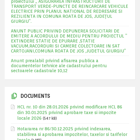
proiectului „ ASIGURAREA INFRASTRUCTURII DE
TRANSPORT VERDE-PUNCTE DE REINCARCARE VEHICULE
ELECTRICE PRIN PLANUL NATIONAL DE REDRESARE SI
REZILIENTA IN COMUNA ROATA DE JOS, JUDEŢUL
GIURGIU”.
ANUNT PUBLIC PRIVIND DEPUNEREA SOLICITARI DE
EMITERE A ACORDULUI DE MEDIU PENTRU PROIECTUL ”
EXTINDERE STATIE DE EPURARE ,STATIE
VACUUM,RACORDURI SI CAMERE COLECTOARE IN SAT
CARTOJANI,COMUNA ROATA DE JOS ,JUDETUL GIURGIU”
Anunt prealabil privind afisarea publica a
documentelor tehnice ale cadastrului pentru
sectoarele cadastrale 10,12
DOCUMENTS
HCL nr. 10 din 28.01.2026 privind modificare HCL 86
din 30.01.2025 privind aprobare taxe si impozite
locale 2026
(547 kB)
Hotararea nr 86/30.12.2025 privind indexarea,
stabilirea si aprobarea impozitelor, taxelor si tarifelor