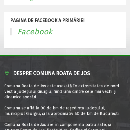
PAGINA DE FACEBOOK A PRIMĂRIEI
Facebook
DESPRE COMUNA ROATA DE JOS
Comuna Roata de Jos este aşezată în extremitatea de nord
vest a judeţului Giurgiu, fiind una dintre cele mai vechi şi
dinamice aşezări.
Comuna se află la 90 de km de reşedinţa judeţului,
municipiul Giurgiu, şi la aproximativ 50 de km de Bucureşti.
Comuna Roata de Jos are în componență patru sate, și
anume: Roata de Jos, Roata Mica, Sadina si Cartojani.