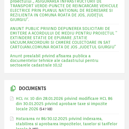
proiectului „ ASIGURAREA INFRASTRUCTURII DE
TRANSPORT VERDE-PUNCTE DE REINCARCARE VEHICULE
ELECTRICE PRIN PLANUL NATIONAL DE REDRESARE SI
REZILIENTA IN COMUNA ROATA DE JOS, JUDEŢUL
GIURGIU”.
ANUNT PUBLIC PRIVIND DEPUNEREA SOLICITARI DE
EMITERE A ACORDULUI DE MEDIU PENTRU PROIECTUL ”
EXTINDERE STATIE DE EPURARE ,STATIE
VACUUM,RACORDURI SI CAMERE COLECTOARE IN SAT
CARTOJANI,COMUNA ROATA DE JOS ,JUDETUL GIURGIU”
Anunt prealabil privind afisarea publica a
documentelor tehnice ale cadastrului pentru
sectoarele cadastrale 10,12
DOCUMENTS
HCL nr. 10 din 28.01.2026 privind modificare HCL 86
din 30.01.2025 privind aprobare taxe si impozite
locale 2026
(547 kB)
Hotararea nr 86/30.12.2025 privind indexarea,
stabilirea si aprobarea impozitelor, taxelor si tarifelor