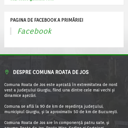
PAGINA DE FACEBOOK A PRIMĂRIEI
Facebook
DESPRE COMUNA ROATA DE JOS
Comuna Roata de Jos este aşezată în extremitatea de nord
vest a judeţului Giurgiu, fiind una dintre cele mai vechi şi
dinamice aşezări.
Comuna se află la 90 de km de reşedinţa judeţului,
municipiul Giurgiu, şi la aproximativ 50 de km de Bucureşti.
Comuna Roata de Jos are în componență patru sate, și
anume: Roata de Jos, Roata Mica, Sadina si Cartojani.