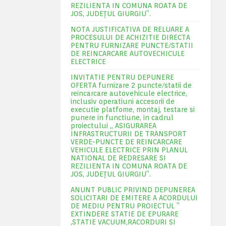
REZILIENTA IN COMUNA ROATA DE
JOS, JUDEŢUL GIURGIU”.
NOTA JUSTIFICATIVA DE RELUARE A
PROCESULUI DE ACHIZITIE DIRECTA
PENTRU FURNIZARE PUNCTE/STATII
DE REINCARCARE AUTOVECHICULE
ELECTRICE
INVITATIE PENTRU DEPUNERE
OFERTA furnizare 2 puncte/statii de
reincarcare autovehicule electrice,
inclusiv operatiuni accesorii de
executie platfome, montaj, testare si
punere in functiune, in cadrul
proiectului „ ASIGURAREA
INFRASTRUCTURII DE TRANSPORT
VERDE-PUNCTE DE REINCARCARE
VEHICULE ELECTRICE PRIN PLANUL
NATIONAL DE REDRESARE SI
REZILIENTA IN COMUNA ROATA DE
JOS, JUDEŢUL GIURGIU”.
ANUNT PUBLIC PRIVIND DEPUNEREA
SOLICITARI DE EMITERE A ACORDULUI
DE MEDIU PENTRU PROIECTUL ”
EXTINDERE STATIE DE EPURARE
,STATIE VACUUM,RACORDURI SI