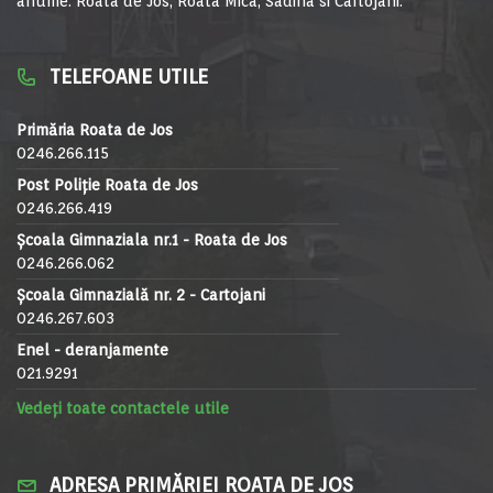
anume: Roata de Jos, Roata Mica, Sadina si Cartojani.
TELEFOANE UTILE
Primăria Roata de Jos
0246.266.115
Post Poliție Roata de Jos
0246.266.419
Școala Gimnaziala nr.1 - Roata de Jos
0246.266.062
Școala Gimnazială nr. 2 - Cartojani
0246.267.603
Enel - deranjamente
021.9291
Vedeți toate contactele utile
ADRESA PRIMĂRIEI ROATA DE JOS