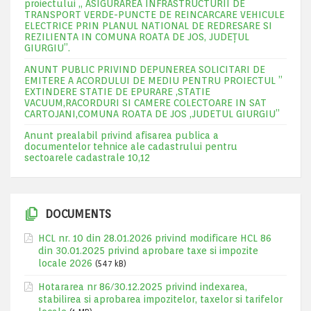
proiectului „ ASIGURAREA INFRASTRUCTURII DE
TRANSPORT VERDE-PUNCTE DE REINCARCARE VEHICULE
ELECTRICE PRIN PLANUL NATIONAL DE REDRESARE SI
REZILIENTA IN COMUNA ROATA DE JOS, JUDEŢUL
GIURGIU”.
ANUNT PUBLIC PRIVIND DEPUNEREA SOLICITARI DE
EMITERE A ACORDULUI DE MEDIU PENTRU PROIECTUL ”
EXTINDERE STATIE DE EPURARE ,STATIE
VACUUM,RACORDURI SI CAMERE COLECTOARE IN SAT
CARTOJANI,COMUNA ROATA DE JOS ,JUDETUL GIURGIU”
Anunt prealabil privind afisarea publica a
documentelor tehnice ale cadastrului pentru
sectoarele cadastrale 10,12
DOCUMENTS
HCL nr. 10 din 28.01.2026 privind modificare HCL 86
din 30.01.2025 privind aprobare taxe si impozite
locale 2026
(547 kB)
Hotararea nr 86/30.12.2025 privind indexarea,
stabilirea si aprobarea impozitelor, taxelor si tarifelor