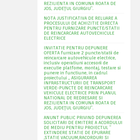
REZILIENTA IN COMUNA ROATA DE
JOS, JUDEŢUL GIURGIU”.
NOTA JUSTIFICATIVA DE RELUARE A
PROCESULUI DE ACHIZITIE DIRECTA
PENTRU FURNIZARE PUNCTE/STATII
DE REINCARCARE AUTOVECHICULE
ELECTRICE
INVITATIE PENTRU DEPUNERE
OFERTA furnizare 2 puncte/statii de
reincarcare autovehicule electrice,
inclusiv operatiuni accesorii de
executie platfome, montaj, testare si
punere in functiune, in cadrul
proiectului „ ASIGURAREA
INFRASTRUCTURII DE TRANSPORT
VERDE-PUNCTE DE REINCARCARE
VEHICULE ELECTRICE PRIN PLANUL
NATIONAL DE REDRESARE SI
REZILIENTA IN COMUNA ROATA DE
JOS, JUDEŢUL GIURGIU”.
ANUNT PUBLIC PRIVIND DEPUNEREA
SOLICITARI DE EMITERE A ACORDULUI
DE MEDIU PENTRU PROIECTUL ”
EXTINDERE STATIE DE EPURARE
,STATIE VACUUM,RACORDURI SI