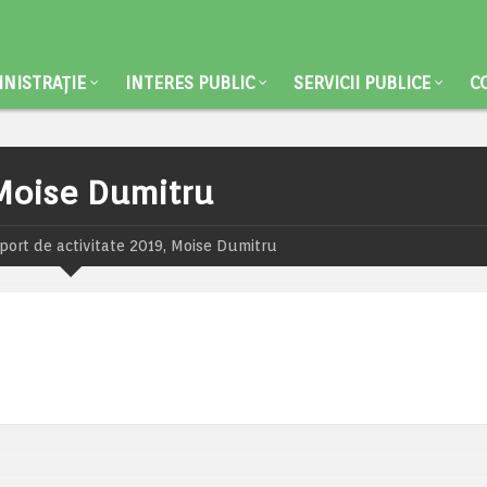
NISTRAȚIE
INTERES PUBLIC
SERVICII PUBLICE
C
 Moise Dumitru
port de activitate 2019, Moise Dumitru