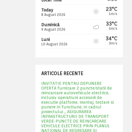
23°C
Today
1m/s
8 August 2026
33°C
Duminică
5m/s
9 August 2026
34°C
Luni
3m/s
10 August 2026
ARTICOLE RECENTE
INVITATIE PENTRU DEPUNERE
OFERTA furnizare 2 puncte/statii de
reincarcare autovehicule electrice,
inclusiv operatiuni accesorii de
executie platfome, montaj, testare si
punere in functiune, in cadrul
proiectului „ ASIGURAREA
INFRASTRUCTURII DE TRANSPORT
VERDE-PUNCTE DE REINCARCARE
VEHICULE ELECTRICE PRIN PLANUL
NATIONAL DE REDRESARE SI