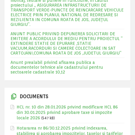
montaj, testare si punere in functiune, in cadrul
proiectului „ ASIGURAREA INFRASTRUCTURII DE
TRANSPORT VERDE-PUNCTE DE REINCARCARE VEHICULE
ELECTRICE PRIN PLANUL NATIONAL DE REDRESARE SI
REZILIENTA IN COMUNA ROATA DE JOS, JUDEŢUL
GIURGIU”.
ANUNT PUBLIC PRIVIND DEPUNEREA SOLICITARI DE
EMITERE A ACORDULUI DE MEDIU PENTRU PROIECTUL ”
EXTINDERE STATIE DE EPURARE ,STATIE
VACUUM,RACORDURI SI CAMERE COLECTOARE IN SAT
CARTOJANI,COMUNA ROATA DE JOS ,JUDETUL GIURGIU”
Anunt prealabil privind afisarea publica a
documentelor tehnice ale cadastrului pentru
sectoarele cadastrale 10,12
DOCUMENTS
HCL nr. 10 din 28.01.2026 privind modificare HCL 86
din 30.01.2025 privind aprobare taxe si impozite
locale 2026
(547 kB)
Hotararea nr 86/30.12.2025 privind indexarea,
stabilirea si aprobarea impozitelor, taxelor si tarifelor