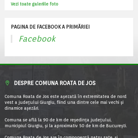
Vezi toate galeriile foto
PAGINA DE FACEBOOK A PRIMĂRIEI
Facebook
DESPRE COMUNA ROATA DE JOS
Comuna Roata de Jos este aşezată în extremitatea de nord
vest a judeţului Giurgiu, fiind una dintre cele mai vechi şi
dinamice aşezări.
Comuna se află la 90 de km de reşedinţa judeţului,
municipiul Giurgiu, şi la aproximativ 50 de km de Bucureşti.
Comuna Roata de Jos are în componență patru sate, și