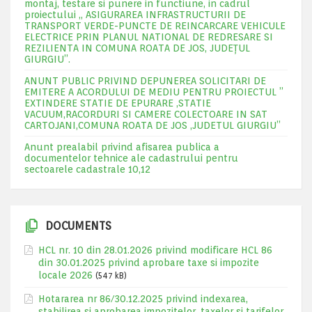
montaj, testare si punere in functiune, in cadrul
proiectului „ ASIGURAREA INFRASTRUCTURII DE
TRANSPORT VERDE-PUNCTE DE REINCARCARE VEHICULE
ELECTRICE PRIN PLANUL NATIONAL DE REDRESARE SI
REZILIENTA IN COMUNA ROATA DE JOS, JUDEŢUL
GIURGIU”.
ANUNT PUBLIC PRIVIND DEPUNEREA SOLICITARI DE
EMITERE A ACORDULUI DE MEDIU PENTRU PROIECTUL ”
EXTINDERE STATIE DE EPURARE ,STATIE
VACUUM,RACORDURI SI CAMERE COLECTOARE IN SAT
CARTOJANI,COMUNA ROATA DE JOS ,JUDETUL GIURGIU”
Anunt prealabil privind afisarea publica a
documentelor tehnice ale cadastrului pentru
sectoarele cadastrale 10,12
DOCUMENTS
HCL nr. 10 din 28.01.2026 privind modificare HCL 86
din 30.01.2025 privind aprobare taxe si impozite
locale 2026
(547 kB)
Hotararea nr 86/30.12.2025 privind indexarea,
stabilirea si aprobarea impozitelor, taxelor si tarifelor