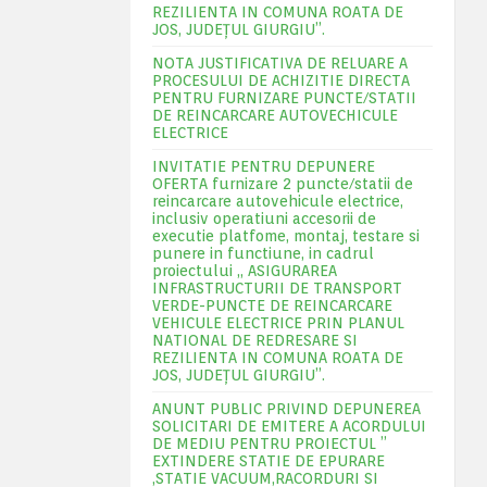
REZILIENTA IN COMUNA ROATA DE
JOS, JUDEŢUL GIURGIU”.
NOTA JUSTIFICATIVA DE RELUARE A
PROCESULUI DE ACHIZITIE DIRECTA
PENTRU FURNIZARE PUNCTE/STATII
DE REINCARCARE AUTOVECHICULE
ELECTRICE
INVITATIE PENTRU DEPUNERE
OFERTA furnizare 2 puncte/statii de
reincarcare autovehicule electrice,
inclusiv operatiuni accesorii de
executie platfome, montaj, testare si
punere in functiune, in cadrul
proiectului „ ASIGURAREA
INFRASTRUCTURII DE TRANSPORT
VERDE-PUNCTE DE REINCARCARE
VEHICULE ELECTRICE PRIN PLANUL
NATIONAL DE REDRESARE SI
REZILIENTA IN COMUNA ROATA DE
JOS, JUDEŢUL GIURGIU”.
ANUNT PUBLIC PRIVIND DEPUNEREA
SOLICITARI DE EMITERE A ACORDULUI
DE MEDIU PENTRU PROIECTUL ”
EXTINDERE STATIE DE EPURARE
,STATIE VACUUM,RACORDURI SI