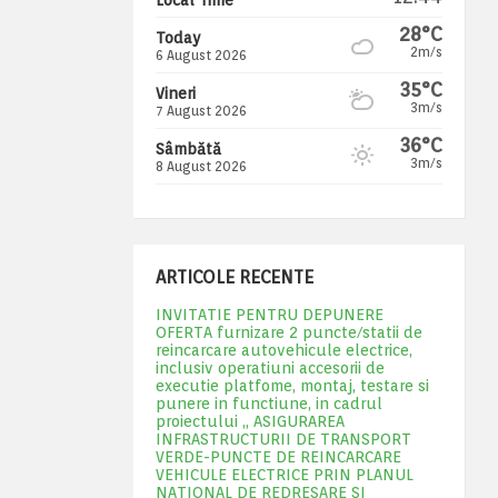
28°C
Today
2m/s
6 August 2026
35°C
Vineri
3m/s
7 August 2026
36°C
Sâmbătă
3m/s
8 August 2026
ARTICOLE RECENTE
INVITATIE PENTRU DEPUNERE
OFERTA furnizare 2 puncte/statii de
reincarcare autovehicule electrice,
inclusiv operatiuni accesorii de
executie platfome, montaj, testare si
punere in functiune, in cadrul
proiectului „ ASIGURAREA
INFRASTRUCTURII DE TRANSPORT
VERDE-PUNCTE DE REINCARCARE
VEHICULE ELECTRICE PRIN PLANUL
NATIONAL DE REDRESARE SI