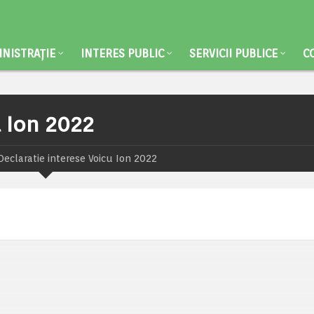
NISTRAȚIE
INTERES PUBLIC
SERVICII PUBLICE
C
u Ion 2022
Declaratie interese Voicu Ion 2022