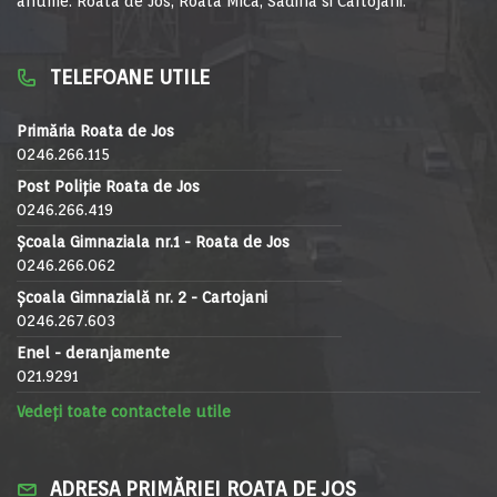
anume: Roata de Jos, Roata Mica, Sadina si Cartojani.
TELEFOANE UTILE
Primăria Roata de Jos
0246.266.115
Post Poliție Roata de Jos
0246.266.419
Școala Gimnaziala nr.1 - Roata de Jos
0246.266.062
Școala Gimnazială nr. 2 - Cartojani
0246.267.603
Enel - deranjamente
021.9291
Vedeți toate contactele utile
ADRESA PRIMĂRIEI ROATA DE JOS