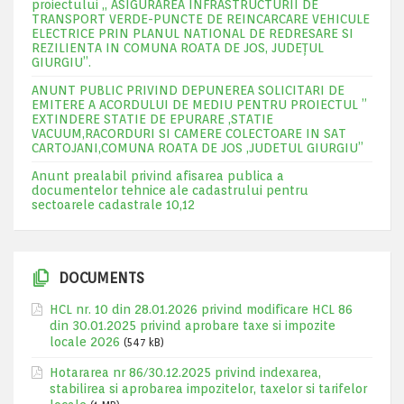
proiectului „ ASIGURAREA INFRASTRUCTURII DE
TRANSPORT VERDE-PUNCTE DE REINCARCARE VEHICULE
ELECTRICE PRIN PLANUL NATIONAL DE REDRESARE SI
REZILIENTA IN COMUNA ROATA DE JOS, JUDEŢUL
GIURGIU”.
ANUNT PUBLIC PRIVIND DEPUNEREA SOLICITARI DE
EMITERE A ACORDULUI DE MEDIU PENTRU PROIECTUL ”
EXTINDERE STATIE DE EPURARE ,STATIE
VACUUM,RACORDURI SI CAMERE COLECTOARE IN SAT
CARTOJANI,COMUNA ROATA DE JOS ,JUDETUL GIURGIU”
Anunt prealabil privind afisarea publica a
documentelor tehnice ale cadastrului pentru
sectoarele cadastrale 10,12
DOCUMENTS
HCL nr. 10 din 28.01.2026 privind modificare HCL 86
din 30.01.2025 privind aprobare taxe si impozite
locale 2026
(547 kB)
Hotararea nr 86/30.12.2025 privind indexarea,
stabilirea si aprobarea impozitelor, taxelor si tarifelor