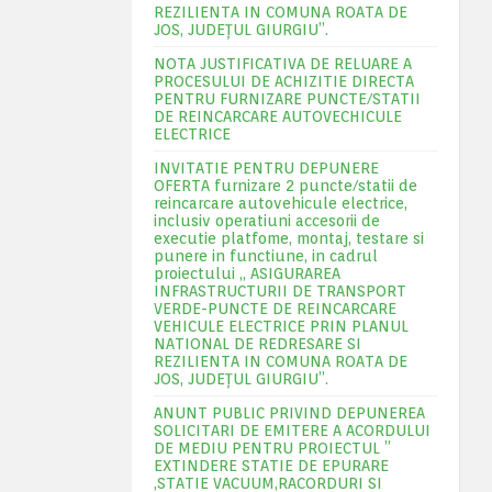
REZILIENTA IN COMUNA ROATA DE
JOS, JUDEŢUL GIURGIU”.
NOTA JUSTIFICATIVA DE RELUARE A
PROCESULUI DE ACHIZITIE DIRECTA
PENTRU FURNIZARE PUNCTE/STATII
DE REINCARCARE AUTOVECHICULE
ELECTRICE
INVITATIE PENTRU DEPUNERE
OFERTA furnizare 2 puncte/statii de
reincarcare autovehicule electrice,
inclusiv operatiuni accesorii de
executie platfome, montaj, testare si
punere in functiune, in cadrul
proiectului „ ASIGURAREA
INFRASTRUCTURII DE TRANSPORT
VERDE-PUNCTE DE REINCARCARE
VEHICULE ELECTRICE PRIN PLANUL
NATIONAL DE REDRESARE SI
REZILIENTA IN COMUNA ROATA DE
JOS, JUDEŢUL GIURGIU”.
ANUNT PUBLIC PRIVIND DEPUNEREA
SOLICITARI DE EMITERE A ACORDULUI
DE MEDIU PENTRU PROIECTUL ”
EXTINDERE STATIE DE EPURARE
,STATIE VACUUM,RACORDURI SI