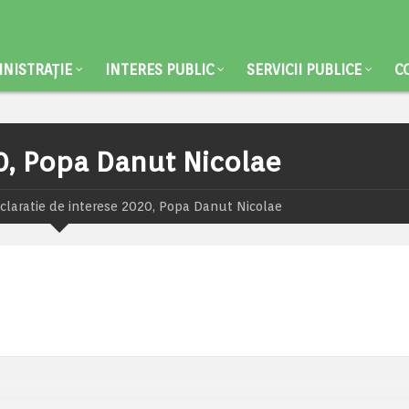
NISTRAȚIE
INTERES PUBLIC
SERVICII PUBLICE
C
0, Popa Danut Nicolae
claratie de interese 2020, Popa Danut Nicolae