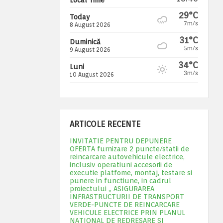
29°C
Today
7m/s
8 August 2026
31°C
Duminică
5m/s
9 August 2026
34°C
Luni
3m/s
10 August 2026
ARTICOLE RECENTE
INVITATIE PENTRU DEPUNERE
OFERTA furnizare 2 puncte/statii de
reincarcare autovehicule electrice,
inclusiv operatiuni accesorii de
executie platfome, montaj, testare si
punere in functiune, in cadrul
proiectului „ ASIGURAREA
INFRASTRUCTURII DE TRANSPORT
VERDE-PUNCTE DE REINCARCARE
VEHICULE ELECTRICE PRIN PLANUL
NATIONAL DE REDRESARE SI