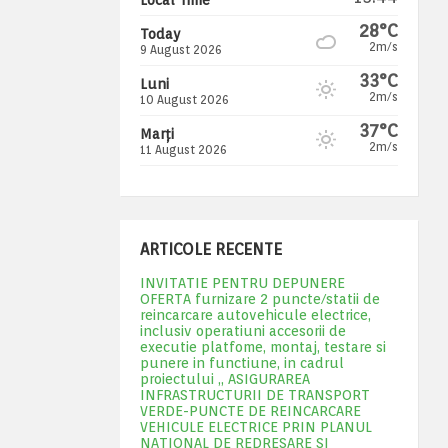
28°C
Today
2m/s
9 August 2026
33°C
Luni
2m/s
10 August 2026
37°C
Marți
2m/s
11 August 2026
ARTICOLE RECENTE
INVITATIE PENTRU DEPUNERE
OFERTA furnizare 2 puncte/statii de
reincarcare autovehicule electrice,
inclusiv operatiuni accesorii de
executie platfome, montaj, testare si
punere in functiune, in cadrul
proiectului „ ASIGURAREA
INFRASTRUCTURII DE TRANSPORT
VERDE-PUNCTE DE REINCARCARE
VEHICULE ELECTRICE PRIN PLANUL
NATIONAL DE REDRESARE SI