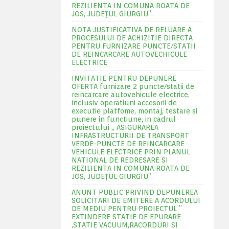
REZILIENTA IN COMUNA ROATA DE
JOS, JUDEŢUL GIURGIU”.
NOTA JUSTIFICATIVA DE RELUARE A
PROCESULUI DE ACHIZITIE DIRECTA
PENTRU FURNIZARE PUNCTE/STATII
DE REINCARCARE AUTOVECHICULE
ELECTRICE
INVITATIE PENTRU DEPUNERE
OFERTA furnizare 2 puncte/statii de
reincarcare autovehicule electrice,
inclusiv operatiuni accesorii de
executie platfome, montaj, testare si
punere in functiune, in cadrul
proiectului „ ASIGURAREA
INFRASTRUCTURII DE TRANSPORT
VERDE-PUNCTE DE REINCARCARE
VEHICULE ELECTRICE PRIN PLANUL
NATIONAL DE REDRESARE SI
REZILIENTA IN COMUNA ROATA DE
JOS, JUDEŢUL GIURGIU”.
ANUNT PUBLIC PRIVIND DEPUNEREA
SOLICITARI DE EMITERE A ACORDULUI
DE MEDIU PENTRU PROIECTUL ”
EXTINDERE STATIE DE EPURARE
,STATIE VACUUM,RACORDURI SI