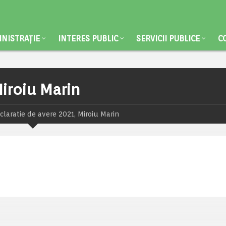
NISTRAȚIE
INTERES PUBLIC
SERVICII PUBLICE
C
Miroiu Marin
claratie de avere 2021, Miroiu Marin