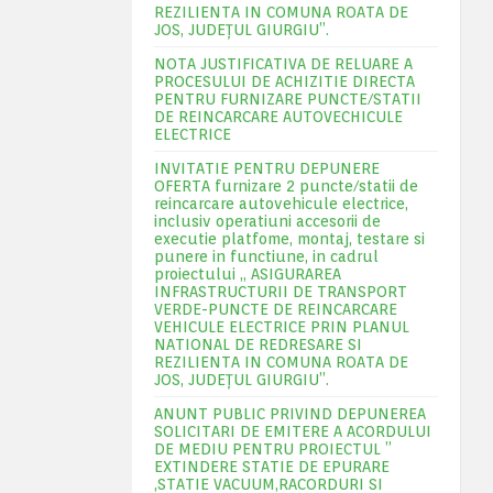
REZILIENTA IN COMUNA ROATA DE
JOS, JUDEŢUL GIURGIU”.
NOTA JUSTIFICATIVA DE RELUARE A
PROCESULUI DE ACHIZITIE DIRECTA
PENTRU FURNIZARE PUNCTE/STATII
DE REINCARCARE AUTOVECHICULE
ELECTRICE
INVITATIE PENTRU DEPUNERE
OFERTA furnizare 2 puncte/statii de
reincarcare autovehicule electrice,
inclusiv operatiuni accesorii de
executie platfome, montaj, testare si
punere in functiune, in cadrul
proiectului „ ASIGURAREA
INFRASTRUCTURII DE TRANSPORT
VERDE-PUNCTE DE REINCARCARE
VEHICULE ELECTRICE PRIN PLANUL
NATIONAL DE REDRESARE SI
REZILIENTA IN COMUNA ROATA DE
JOS, JUDEŢUL GIURGIU”.
ANUNT PUBLIC PRIVIND DEPUNEREA
SOLICITARI DE EMITERE A ACORDULUI
DE MEDIU PENTRU PROIECTUL ”
EXTINDERE STATIE DE EPURARE
,STATIE VACUUM,RACORDURI SI