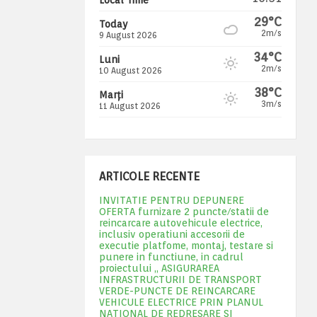
29°C
Today
2m/s
9 August 2026
34°C
Luni
2m/s
10 August 2026
38°C
Marți
3m/s
11 August 2026
ARTICOLE RECENTE
INVITATIE PENTRU DEPUNERE
OFERTA furnizare 2 puncte/statii de
reincarcare autovehicule electrice,
inclusiv operatiuni accesorii de
executie platfome, montaj, testare si
punere in functiune, in cadrul
proiectului „ ASIGURAREA
INFRASTRUCTURII DE TRANSPORT
VERDE-PUNCTE DE REINCARCARE
VEHICULE ELECTRICE PRIN PLANUL
NATIONAL DE REDRESARE SI