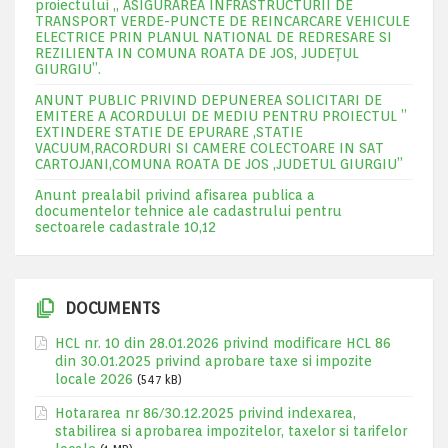
proiectului „ ASIGURAREA INFRASTRUCTURII DE
TRANSPORT VERDE-PUNCTE DE REINCARCARE VEHICULE
ELECTRICE PRIN PLANUL NATIONAL DE REDRESARE SI
REZILIENTA IN COMUNA ROATA DE JOS, JUDEŢUL
GIURGIU”.
ANUNT PUBLIC PRIVIND DEPUNEREA SOLICITARI DE
EMITERE A ACORDULUI DE MEDIU PENTRU PROIECTUL ”
EXTINDERE STATIE DE EPURARE ,STATIE
VACUUM,RACORDURI SI CAMERE COLECTOARE IN SAT
CARTOJANI,COMUNA ROATA DE JOS ,JUDETUL GIURGIU”
Anunt prealabil privind afisarea publica a
documentelor tehnice ale cadastrului pentru
sectoarele cadastrale 10,12
DOCUMENTS
HCL nr. 10 din 28.01.2026 privind modificare HCL 86
din 30.01.2025 privind aprobare taxe si impozite
locale 2026
(547 kB)
Hotararea nr 86/30.12.2025 privind indexarea,
stabilirea si aprobarea impozitelor, taxelor si tarifelor