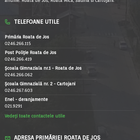
anume: Roata de Jos, Roata Mica, Sadina si Cartojani.
TELEFOANE UTILE
Primăria Roata de Jos
0246.266.115
Post Poliție Roata de Jos
0246.266.419
Școala Gimnaziala nr.1 - Roata de Jos
0246.266.062
Școala Gimnazială nr. 2 - Cartojani
0246.267.603
Enel - deranjamente
021.9291
Vedeți toate contactele utile
ADRESA PRIMĂRIEI ROATA DE JOS