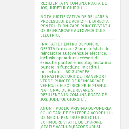
REZILIENTA IN COMUNA ROATA DE
JOS, JUDEŢUL GIURGIU”.
NOTA JUSTIFICATIVA DE RELUARE A
PROCESULUI DE ACHIZITIE DIRECTA
PENTRU FURNIZARE PUNCTE/STATII
DE REINCARCARE AUTOVECHICULE
ELECTRICE
INVITATIE PENTRU DEPUNERE
OFERTA furnizare 2 puncte/statii de
reincarcare autovehicule electrice,
inclusiv operatiuni accesorii de
executie platfome, montaj, testare si
punere in functiune, in cadrul
proiectului „ ASIGURAREA
INFRASTRUCTURII DE TRANSPORT
VERDE-PUNCTE DE REINCARCARE
VEHICULE ELECTRICE PRIN PLANUL
NATIONAL DE REDRESARE SI
REZILIENTA IN COMUNA ROATA DE
JOS, JUDEŢUL GIURGIU”.
ANUNT PUBLIC PRIVIND DEPUNEREA
SOLICITARI DE EMITERE A ACORDULUI
DE MEDIU PENTRU PROIECTUL ”
EXTINDERE STATIE DE EPURARE
,STATIE VACUUM,RACORDURI SI