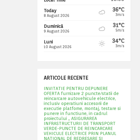
36°C
Today
3m/s
8 August 2026
31°C
Duminică
5m/s
9 August 2026
34°C
Luni
3m/s
10 August 2026
ARTICOLE RECENTE
INVITATIE PENTRU DEPUNERE
OFERTA furnizare 2 puncte/statii de
reincarcare autovehicule electrice,
inclusiv operatiuni accesorii de
executie platfome, montaj, testare si
punere in functiune, in cadrul
proiectului „ ASIGURAREA
INFRASTRUCTURII DE TRANSPORT
VERDE-PUNCTE DE REINCARCARE
VEHICULE ELECTRICE PRIN PLANUL
NATIONAL DE REDRESARE SI