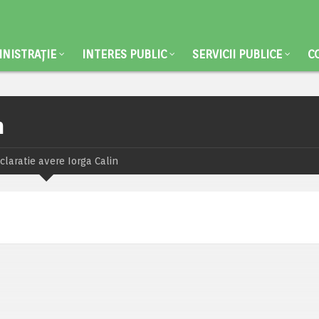
NISTRAȚIE
INTERES PUBLIC
SERVICII PUBLICE
C
n
claratie avere Iorga Calin