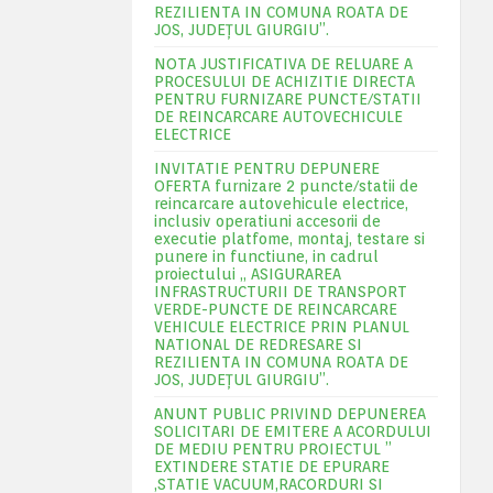
REZILIENTA IN COMUNA ROATA DE
JOS, JUDEŢUL GIURGIU”.
NOTA JUSTIFICATIVA DE RELUARE A
PROCESULUI DE ACHIZITIE DIRECTA
PENTRU FURNIZARE PUNCTE/STATII
DE REINCARCARE AUTOVECHICULE
ELECTRICE
INVITATIE PENTRU DEPUNERE
OFERTA furnizare 2 puncte/statii de
reincarcare autovehicule electrice,
inclusiv operatiuni accesorii de
executie platfome, montaj, testare si
punere in functiune, in cadrul
proiectului „ ASIGURAREA
INFRASTRUCTURII DE TRANSPORT
VERDE-PUNCTE DE REINCARCARE
VEHICULE ELECTRICE PRIN PLANUL
NATIONAL DE REDRESARE SI
REZILIENTA IN COMUNA ROATA DE
JOS, JUDEŢUL GIURGIU”.
ANUNT PUBLIC PRIVIND DEPUNEREA
SOLICITARI DE EMITERE A ACORDULUI
DE MEDIU PENTRU PROIECTUL ”
EXTINDERE STATIE DE EPURARE
,STATIE VACUUM,RACORDURI SI