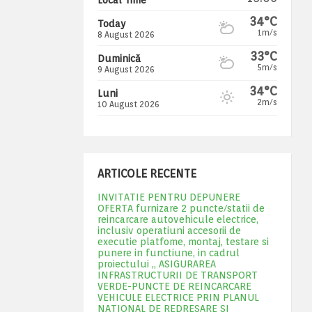
34°C
Today
1m/s
8 August 2026
33°C
Duminică
5m/s
9 August 2026
34°C
Luni
2m/s
10 August 2026
ARTICOLE RECENTE
INVITATIE PENTRU DEPUNERE
OFERTA furnizare 2 puncte/statii de
reincarcare autovehicule electrice,
inclusiv operatiuni accesorii de
executie platfome, montaj, testare si
punere in functiune, in cadrul
proiectului „ ASIGURAREA
INFRASTRUCTURII DE TRANSPORT
VERDE-PUNCTE DE REINCARCARE
VEHICULE ELECTRICE PRIN PLANUL
NATIONAL DE REDRESARE SI