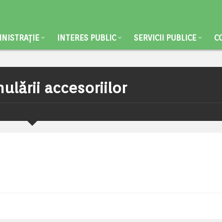
NISTRAȚIE
INTERES PUBLIC
SERVICII PUBLICE
C
lării accesoriilor