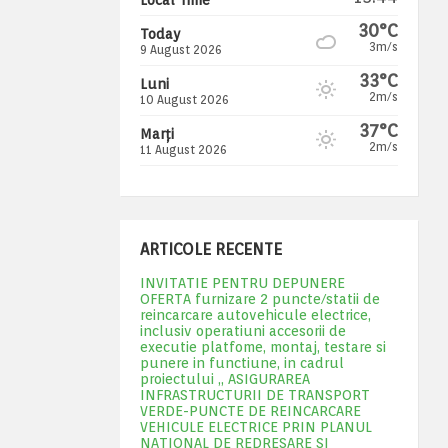
30°C
Today
3m/s
9 August 2026
33°C
Luni
2m/s
10 August 2026
37°C
Marți
2m/s
11 August 2026
ARTICOLE RECENTE
INVITATIE PENTRU DEPUNERE
OFERTA furnizare 2 puncte/statii de
reincarcare autovehicule electrice,
inclusiv operatiuni accesorii de
executie platfome, montaj, testare si
punere in functiune, in cadrul
proiectului „ ASIGURAREA
INFRASTRUCTURII DE TRANSPORT
VERDE-PUNCTE DE REINCARCARE
VEHICULE ELECTRICE PRIN PLANUL
NATIONAL DE REDRESARE SI