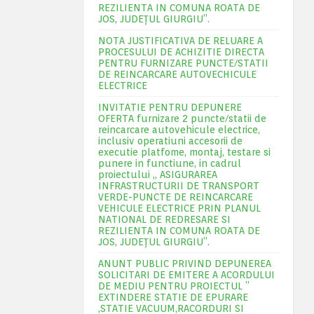
REZILIENTA IN COMUNA ROATA DE
JOS, JUDEŢUL GIURGIU”.
NOTA JUSTIFICATIVA DE RELUARE A
PROCESULUI DE ACHIZITIE DIRECTA
PENTRU FURNIZARE PUNCTE/STATII
DE REINCARCARE AUTOVECHICULE
ELECTRICE
INVITATIE PENTRU DEPUNERE
OFERTA furnizare 2 puncte/statii de
reincarcare autovehicule electrice,
inclusiv operatiuni accesorii de
executie platfome, montaj, testare si
punere in functiune, in cadrul
proiectului „ ASIGURAREA
INFRASTRUCTURII DE TRANSPORT
VERDE-PUNCTE DE REINCARCARE
VEHICULE ELECTRICE PRIN PLANUL
NATIONAL DE REDRESARE SI
REZILIENTA IN COMUNA ROATA DE
JOS, JUDEŢUL GIURGIU”.
ANUNT PUBLIC PRIVIND DEPUNEREA
SOLICITARI DE EMITERE A ACORDULUI
DE MEDIU PENTRU PROIECTUL ”
EXTINDERE STATIE DE EPURARE
,STATIE VACUUM,RACORDURI SI